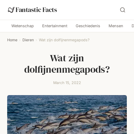
Fantastic Facts
Wetenschap
Entertainment
Geschiedenis
Mensen
D
Home
›
Dieren
›
Wat zijn dolfijnenmegapods?
Wat zijn
dolfijnenmegapods?
March 15, 2022