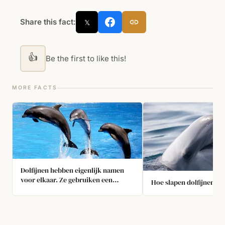
Share this fact:
𝕏
👍
Be the first to like this!
MORE FACTS
Dolfijnen hebben eigenlijk namen
voor elkaar. Ze gebruiken een
Hoe slapen dolfijnen?
unieke fluit om verschillende leden
binnen hun pod te onderscheiden.