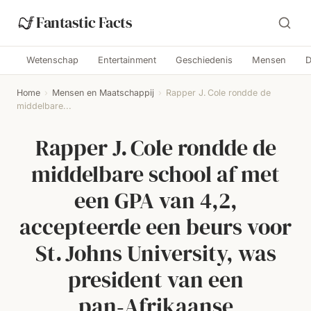
Fantastic Facts
Wetenschap
Entertainment
Geschiedenis
Mensen
D
Home
›
Mensen en Maatschappij
›
Rapper J. Cole rondde de
middelbare...
Rapper J. Cole rondde de
middelbare school af met
een GPA van 4,2,
accepteerde een beurs voor
St. Johns University, was
president van een
pan‑Afrikaanse