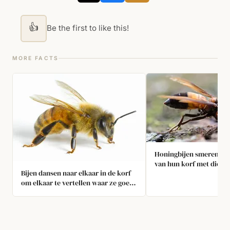
👍
Be the first to like this!
MORE FACTS
Honingbijen smeren de
van hun korf met dierli
Bijen dansen naar elkaar in de korf
uitwerpselen om moordb
om elkaar te vertellen waar ze goed
weren
stuifmeel kunnen vinden.