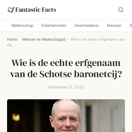
Fantastic Facts
Wetenschap
Entertainment
Geschiedenis
Mensen
D
Home
›
Mensen en Maatschappij
›
Wie is de echte erfgenaam van
de...
Wie is de echte erfgenaam
van de Schotse baronetcij?
September 21, 2022