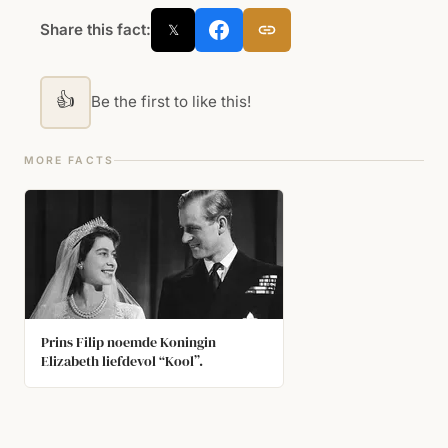
Share this fact:
𝕏
👍
Be the first to like this!
MORE FACTS
Prins Filip noemde Koningin
Elizabeth liefdevol “Kool”.