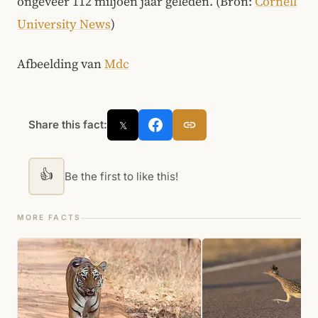
ongeveer 112 miljoen jaar geleden. (Bron:
Cornell
University News
)
Afbeelding van
Mdc
Share this fact:
𝕏
👍
Be the first to like this!
MORE FACTS