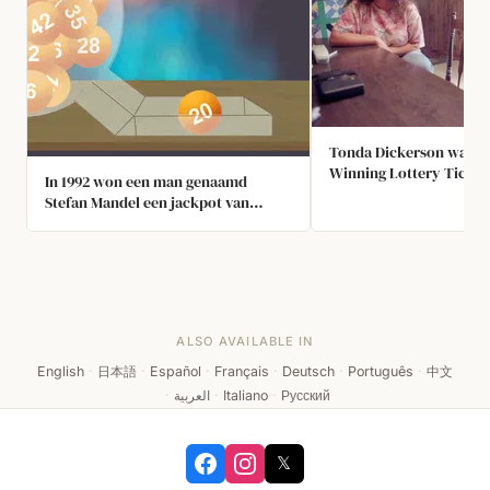
Tonda Dickerson was T
Winning Lottery Ticket
In 1992 won een man genaamd
Jackpot was $10 Million
Stefan Mandel een jackpot van
Sued by her Co-Worker
$27.036.142, 6 tweede prijzen, 132
Demanded a Share of th
derde prijzen en 135 kleine prijzen in
and the Person Who Gav
ÉÉN loterij, door elke mogelijke
Ticket Asked for a Truc
combinatie te kopen – meer dan 5,5
also Demanded a Gift T
miljoen tickets. Alle 44 Amerikaanse
staten met loterijen hebben
ALSO AVAILABLE IN
sindsdien hun wetten aangepast om
dit te voorkomen.
English
·
日本語
·
Español
·
Français
·
Deutsch
·
Português
·
中文
·
العربية
·
Italiano
·
Русский
𝕏