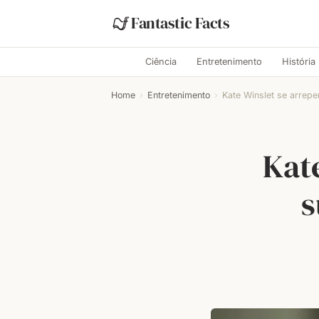
Fantastic Facts
Ciência
Entretenimento
História
Home
›
Entretenimento
›
Kate Winslet se arrepe
Kat
s