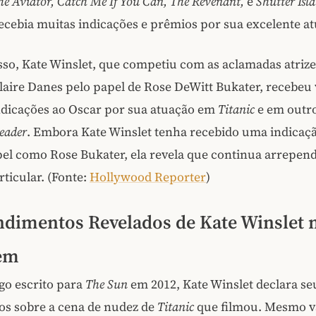
he Aviator, Catch Me If You Can, The Revenant,
e
Shutter Isl
cebia muitas indicações e prêmios por sua excelente a
sso, Kate Winslet, que competiu com as aclamadas atri
laire Danes pelo papel de Rose DeWitt Bukater, recebeu 
indicações ao Oscar por sua atuação em
Titanic
e em outro
eader
. Embora Kate Winslet tenha recebido uma indicaç
pel como Rose Bukater, ela revela que continua arrepen
ticular. (Fonte:
Hollywood Reporter
)
dimentos Revelados de Kate Winslet 
em
go escrito para
The Sun
em 2012, Kate Winslet declara se
s sobre a cena de nudez de
Titanic
que filmou. Mesmo v