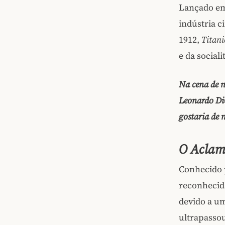
Lançado em
indústria 
1912,
Titani
e da social
Na cena de n
Leonardo DiC
gostaria de 
O Aclam
Conhecido 
reconhecid
devido a u
ultrapasso