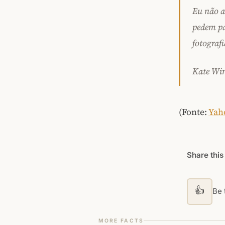
Eu não a
pedem pa
fotografi
Kate Win
(Fonte:
Yah
Share this
👍
Be t
MORE FACTS