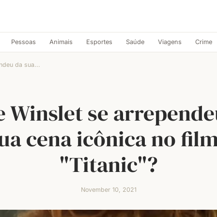
Pessoas
Animais
Esportes
Saúde
Viagens
Crime
ndeu da sua...
e Winslet se arrepende
ua cena icônica no fil
"Titanic"?
November 10, 2021