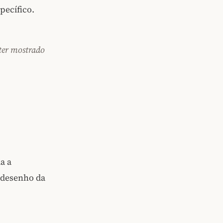
pecífico.
 ter mostrado
a a
 desenho da