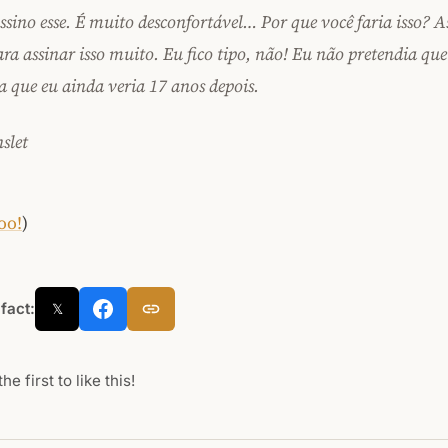
ssino esse. É muito desconfortável… Por que você faria isso? A
ra assinar isso muito. Eu fico tipo, não! Eu não pretendia qu
a que eu ainda veria 17 anos depois.
slet
oo!
)
 fact:
𝕏
he first to like this!