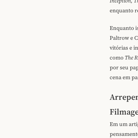
Inception, T
enquanto re
Enquanto i
Paltrow e C
vitórias e 
como
The R
por seu pa
cena em par
Arrepen
Filmag
Em um arti
pensamento