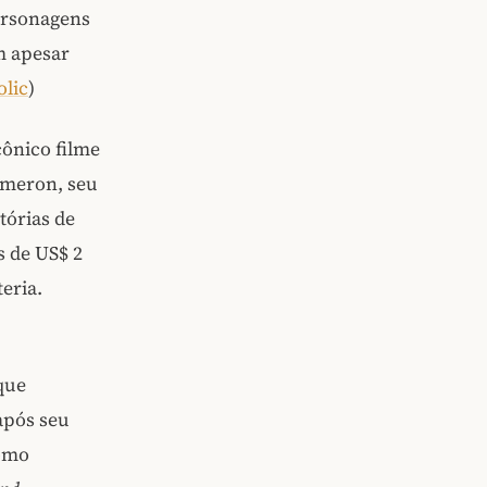
ersonagens
m apesar
lic
)
cônico filme
ameron, seu
tórias de
 de US$ 2
eria.
que
após seu
como