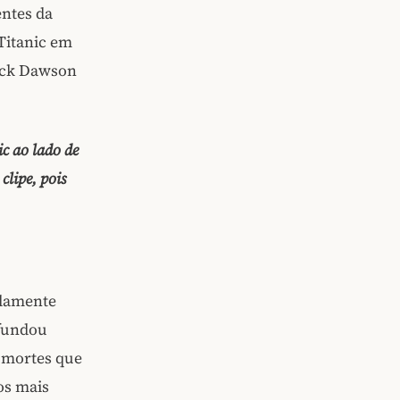
entes da
Titanic em
Jack Dawson
c ao lado de
clipe, pois
lamente
afundou
 mortes que
os mais