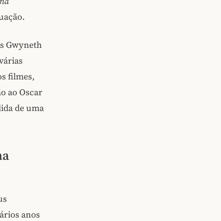
and
tuação.
zes Gwyneth
várias
s filmes,
ão ao Oscar
dida de uma
na
us
ários anos