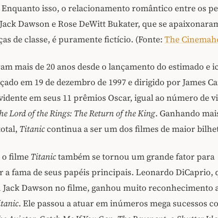
. Enquanto isso, o relacionamento romântico entre os p
, Jack Dawson e Rose DeWitt Bukater, que se apaixonara
ças de classe, é puramente fictício. (Fonte:
The Cinemaho
ram mais de 20 anos desde o lançamento do estimado e i
nçado em 19 de dezembro de 1997 e dirigido por James C
vidente em seus 11 prêmios Oscar, igual ao número de vi
he Lord of the Rings: The Return of the King
. Ganhando mais
total,
Titanic
continua a ser um dos filmes de maior bilhet
 o filme
Titanic
também se tornou um grande fator para
 a fama de seus papéis principais. Leonardo DiCaprio, 
u Jack Dawson no filme, ganhou muito reconhecimento 
itanic
. Ele passou a atuar em inúmeros mega sucessos 