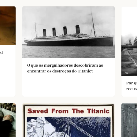
ed
O que os mergulhadores descobriram ao
encontrar os destroços do Titanic?
Por q
recus