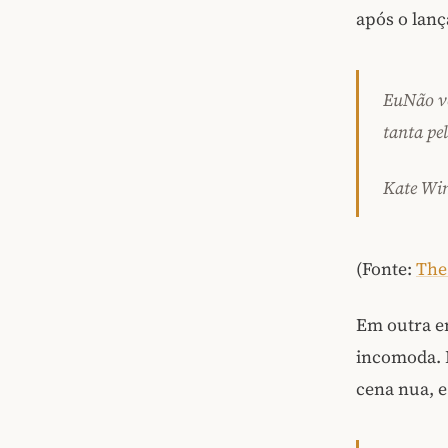
após o lanç
Eu
Não vo
tanta pel
Kate Win
(Fonte:
The
Em outra en
incomoda. 
cena nua, 