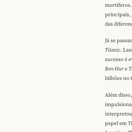
mortíferos
principais
das diferen
Já se passa
Titanic
. La
sucesso é e
Ben-Hur
e
T
bilhões no 
Além disso,
impulsionar
interpreto
papel em
T