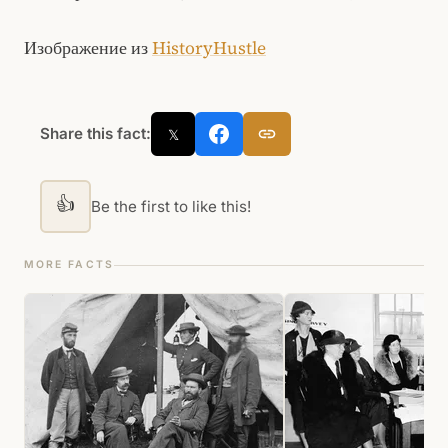
Изображение из
HistoryHustle
Share this fact:
𝕏
👍
Be the first to like this!
MORE FACTS