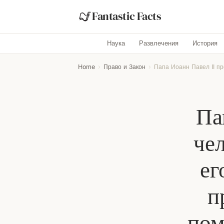
Fantastic Facts
Наука
Развлечения
История
Home
›
Право и Закон
›
Папа Иоанн Павел II пр
Па
че
ег
п
пом