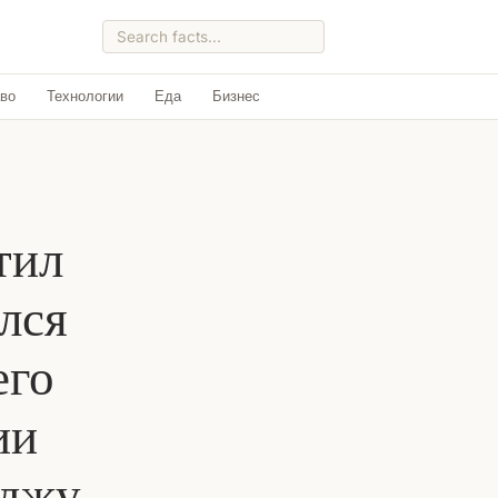
во
Технологии
Еда
Бизнес
тил
лся
его
ии
Аджу