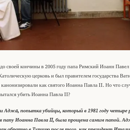
 до своей кончины в 2005 году папа Римский Иоанн Павел 
Католическую церковь и был правителем государства Ват
 канонизировали как святого Иоанна Павла II. Но что слу
пытался убить Иоанна Павла II?
 Аджa, попытка убийцы, который в 1981 году четыре 
в папу Иоанна Павла II, была прощена самим папой. А
ан обратно в Турцию после того, как президент Итал