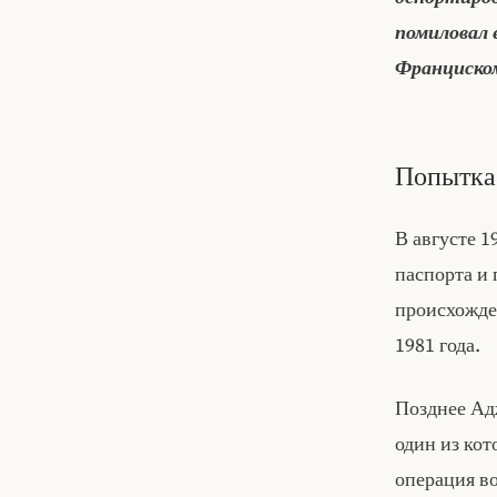
помиловал е
Франциском
Попытка
В августе 
паспорта и 
происхожде
1981 года.
Позднее Адж
один из кот
операция в