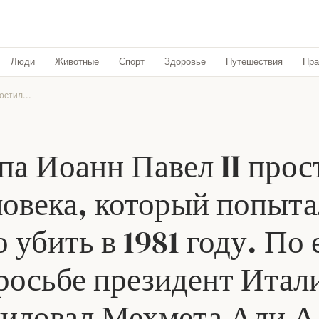
Люди
Животные
Спорт
Здоровье
Путешествия
Пра
остил...
па Иоанн Павел II прос
ловека, который попыта
о убить в 1981 году. По 
росьбе президент Итал
иловал Мехмета Али 