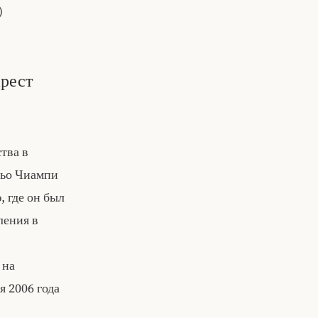
)
арест
тва в
льо Чиампи
, где он был
ления в
 на
я 2006 года