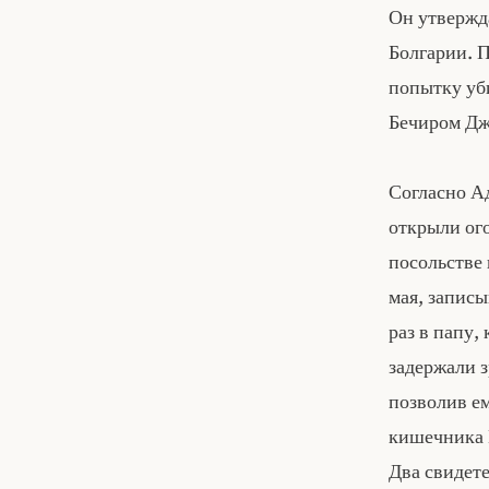
Он утвержда
Болгарии. 
попытку уб
Бечиром Дж
Согласно Ад
открыли ого
посольстве
мая, запис
раз в папу,
задержали 
позволив ем
кишечника И
Два свидете