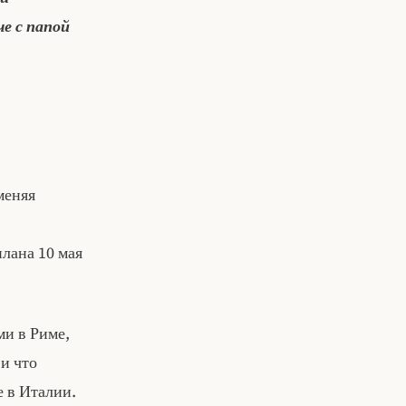
че с папой
меняя
лана 10 мая
ми в Риме,
 и что
 в Италии.