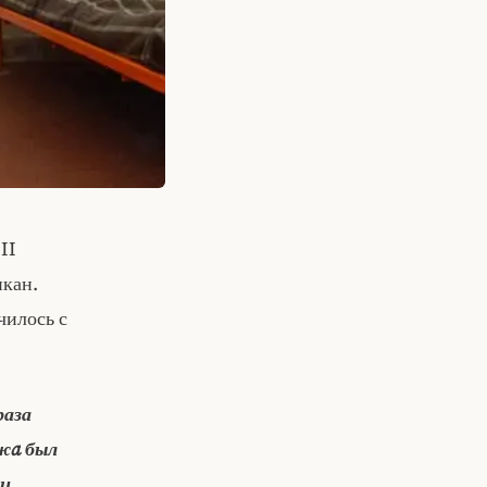
II
икан.
чилось с
раза
джa был
ии