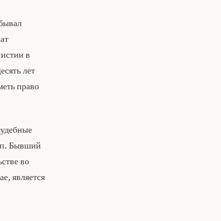
тбывал
кат
нистии в
десять лет
меть право
судебные
уп. Бывший
стве во
ае, является