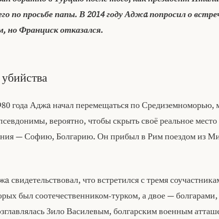
го по просьбе папы. В 2014 году Аджa попросил о встре
, но Франциск отказался.
 убийства
1980 года Аджa начал перемещаться по Средиземноморью, 
псевдонимы, вероятно, чтобы скрыть своё реальное место
ния — Софию, Болгарию. Он прибыл в Рим поездом из Ми
a свидетельствовал, что встретился с тремя соучастника
орых был соотечественником‑турком, а двое — болгарами,
озглавлялась Зило Василевым, болгарским военным атташе