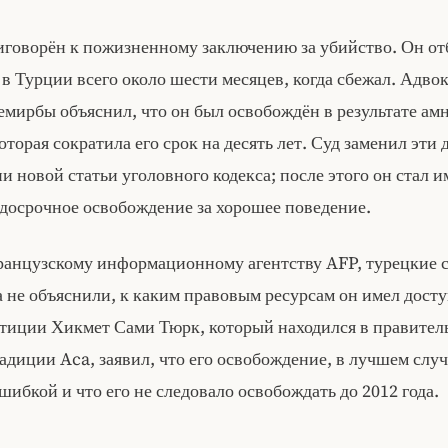
иговорён к пожизненному заключению за убийство. Он о
в Турции всего около шести месяцев, когда сбежал. Адво
мирбы объяснил, что он был освобождён в результате ам
которая сократила его срок на десять лет. Суд заменил эти 
и новой статьи уголовного кодекса; после этого он стал и
‑досрочное освобождение за хорошее поведение.
ранцузскому информационному агентству AFP, турецкие 
а не объяснили, к каким правовым ресурсам он имел дост
тиции Хикмет Сами Тюрк, который находился в правитель
адиции Aca, заявил, что его освобождение, в лучшем случ
шибкой и что его не следовало освобождать до 2012 года.