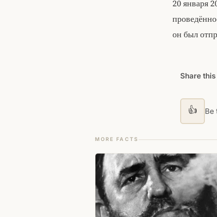
20 января 2
проведённое
он был отп
Share this
👍
Be t
MORE FACTS