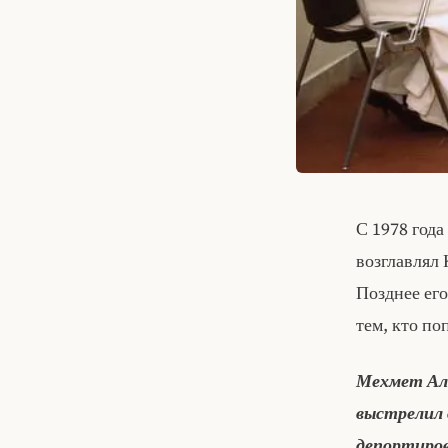
С 1978 года
возглавлял 
Позднее его
тем, кто по
Мехмет Али
выстрелил 
депортиров