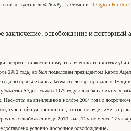
в и не выпустив свой бомбу. (Источник:
Religion Fandom
 заключение, освобождение и повторный 
риговорён к пожизненному заключению за попытку убийс
юле 1981 года, но был помилован президентом Карло Аце
 года по просьбе папы. Затем его депортировали в Турцию
 убийство Абди Пекчи в 1979 году и два банковских ограб
х. Несмотря на апелляцию в ноябре 2004 года о досрочном
и, турецкий суд постановил, что он не будет иметь права
рочное освобождение до 2010 года. Тем не менее 12 январ
редоставлено условно‑досрочное освобождение.