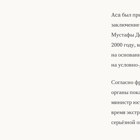
Aca был пр
заключение 
Мустафы Де
2000 году, 
на основани
на условно
Согласно ф
органы пок
министр юс
время экстр
серьёзной о