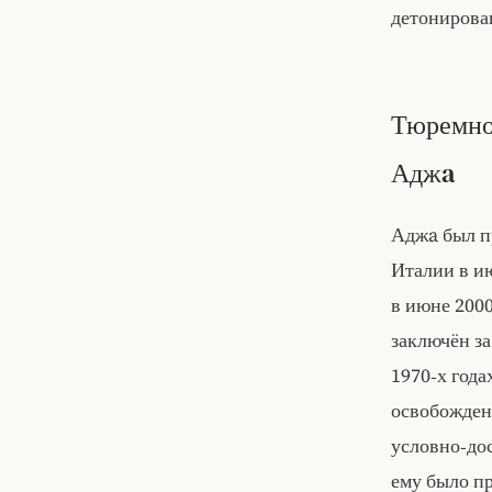
детонирова
Тюремное
Аджa
Аджa был п
Италии в и
в июне 2000
заключён за
1970‑х года
освобождени
условно‑дос
ему было п