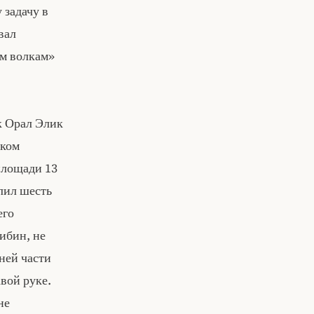
 задачу в
вал
ым волкам»
к Орал Элик
ском
площади 13
лил шесть
его
ибин, не
ней части
авой руке.
не