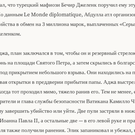
л, что турецкий мафиози Бечир Джеленк поручил ему эту
По данным Le Monde diplomatique, Абдулла атл организо
ийства в обмен на 3 миллиона марок, выплаченных «Сер
еленком.
жa, план заключался в том, чтобы он и резервный стрело
нь на площади Святого Петра, а затем скрылись в болгар
 под прикрытием небольшого взрыва. Они находились на 
ывая открытки в преддверии прибытия папы. Аджa выстре
 когда тот проходил мимо, тяжело ранив его. Тем не менее, 
зрители и глава службы безопасности Ватикана Камилло Ч
у завершить убийство или уйти. Две пули застряли в ниж
оанна Павла II, а остальные две — в его левой руке и пр
ля также получили ранения. Элик запаниковал и убежал, 