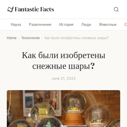
Fantastic Facts
Наука
Развлечения
История
Люди
Животные
С
Home
›
Технологии
›
Как были изобретены снежные шары?
Как были изобретены
снежные шары?
June 21, 2022