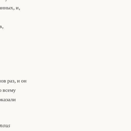
анных, и,
в,
ов раз, и он
о всему
оказали
ymous