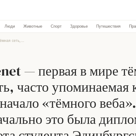
Люди
Животные
Спорт
Здоровье
Путешествия
Пра
ёмная сеть,...
net — первая в мире т
ть, часто упоминаемая 
начало «тёмного веба»
чально это была дипл
ота студента Эдинбургс