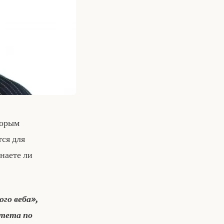
торым
тся для
наете ли
ого веба»,
итета по