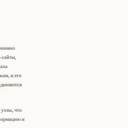
нонимно
‑сайты,
раха
кам, и его
оединяются
 узлы, что
нформацию и