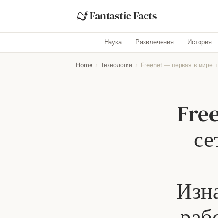
Fantastic Facts
Наука
Развлечения
История
Home
›
Технологии
›
Freenet — первая в мире т
Free
се
Изна
раб