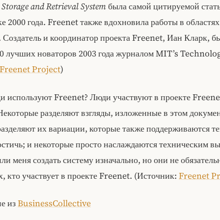
 Storage and Retrieval System
была самой цитируемой стат
 2000 года. Freenet также вдохновила работы в областях
Создатель и координатор проекта Freenet, Иан Кларк, б
00 лучших новаторов 2003 года журналом MIT’s Technolo
Freenet Project
)
и используют Freenet? Люди участвуют в проекте Freene
Некоторые разделяют взгляды, изложенные в этом докумен
разделяют их вариации, которые также поддерживаются те
остичь; и некоторые просто наслаждаются техническим в
ли меня создать систему изначально, но они не обязател
х, кто участвует в проекте Freenet. (Источник:
Freenet Pr
е из
BusinessCollective