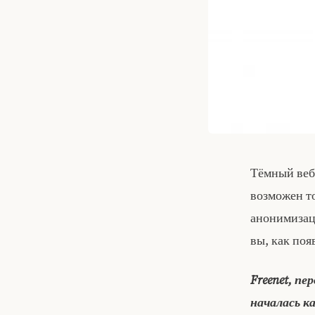
Тёмный веб
возможен то
анонимизац
вы, как поя
Freenet, п
началась к