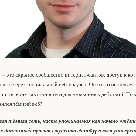
 — это скрытое сообщество интернет‑сайтов, доступ к ко
лько через специальный веб‑браузер. Он часто используе
ии интернет‑активности и для незаконных действий. Но з
вился тёмный веб?
ервая тёмная сеть, часто упоминаемая как начало «тёмн
ак дипломный проект студента Эдинбургского универс