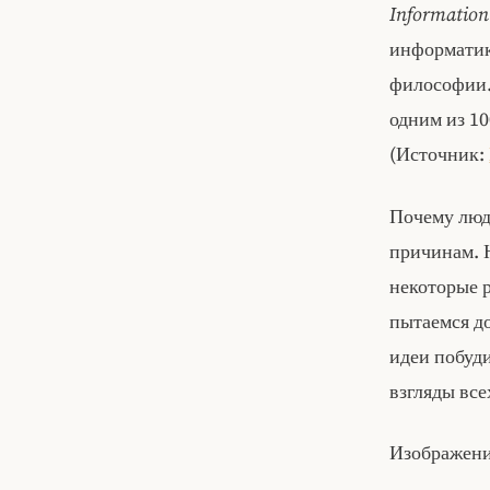
Information
информатике
философии. 
одним из 1
(Источник:
Почему люд
причинам. 
некоторые 
пытаемся д
идеи побуди
взгляды все
Изображени