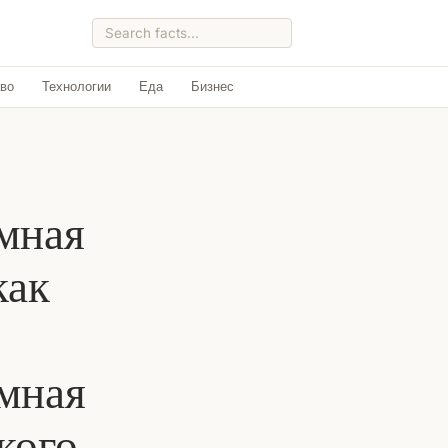
во
Технологии
Еда
Бизнес
ёмная
как
.
омная
кого