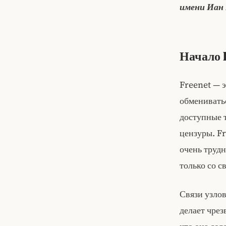
имени Иан 
Начало 
Freenet — 
обменивать
доступные т
цензуры. Fr
очень трудн
только со с
Связи узло
делает чре