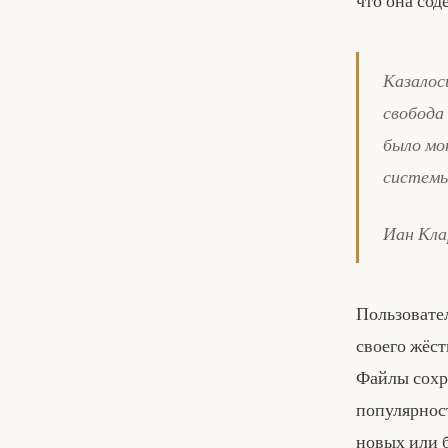
что она сод
Казалос
свобода
было мо
системы
Иан Кла
Пользовател
своего жёс
Файлы сохр
популярнос
новых или 