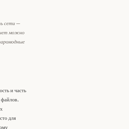
ть сети —
ернет можно
старомодные
ость и часть
 файлов.
их
сто для
тому