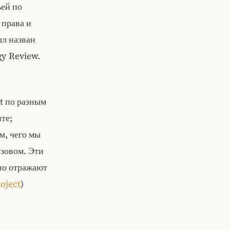
ьей по
 права и
ыл назван
gy Review.
t по разным
те;
м, чего мы
ызовом. Эти
ьно отражают
oject
)