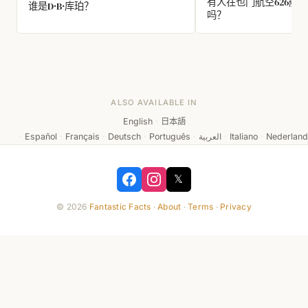
有人在也门航空626航
谁是D·B·库珀？
吗？
ALSO AVAILABLE IN
English
·
日本語
·
Español
·
Français
·
Deutsch
·
Português
·
العربية
·
Italiano
·
Nederlan
𝕏
© 2026
Fantastic Facts
·
About
·
Terms
·
Privacy