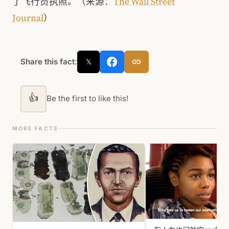
了飞行员执照。（来源：
The Wall Street
Journal
）
Share this fact:
𝕏
👍
Be the first to like this!
MORE FACTS