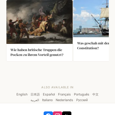
Was geschah mit der US
Constitution?
Wie haben britische Truppen die
Pocken zu ihrem Vorteil genutzt?
ALSO AVAILABLE IN
English
·
日本語
·
Español
·
Français
·
Português
·
中文
·
العربية
·
Italiano
·
Nederlands
·
Русский