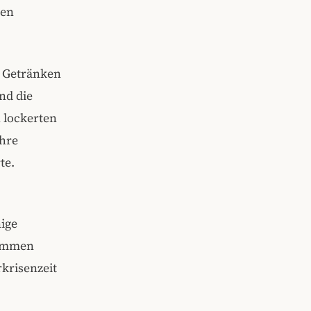
ten
d Getränken
nd die
n lockerten
hre
te.
nige
nommen
krisenzeit