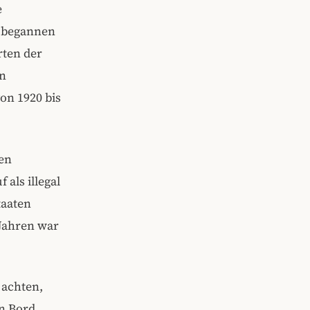
e
h begannen
rten der
en
on 1920 bis
en
als illegal
taaten
 Jahren war
 achten,
an Bord