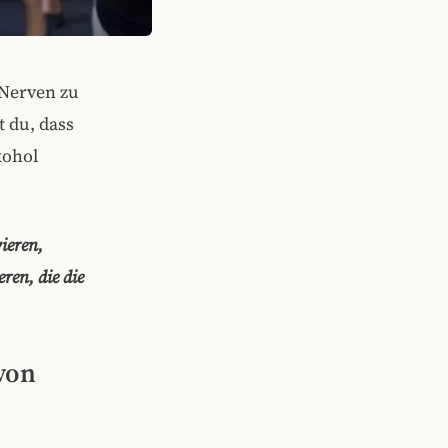
 Nerven zu
t du, dass
kohol
ieren,
ren, die die
von