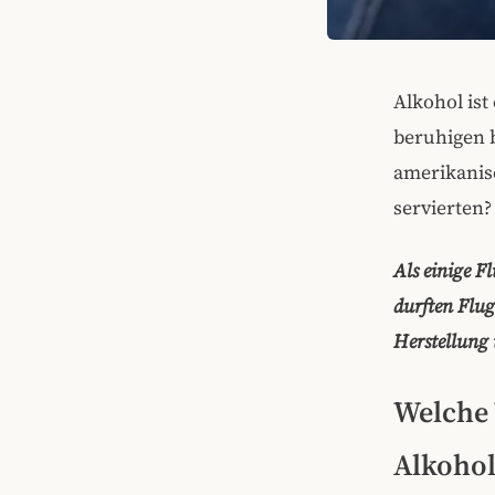
Alkohol ist
beruhigen b
amerikanis
servierten?
Als einige F
durften Flug
Herstellung 
Welche 
Alkohol