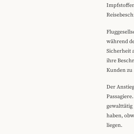
Impfstoffe
Reisebesch
Fluggesell
während de
Sicherheit 
ihre Besch
Kunden zu s
Der Anstie
Passagiere.
gewalttätig
haben, obw
liegen.