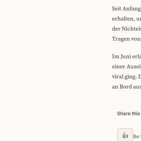
Seit Anfang
erhalten, 
der Nichte
Tragen von
Im Juni er
einer Ause
viral ging.
an Bord aus
Share this
👍
Be t