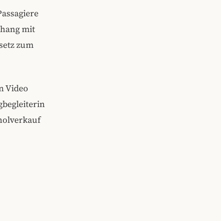
Passagiere
nhang mit
setz zum
n Video
begleiterin
oholverkauf