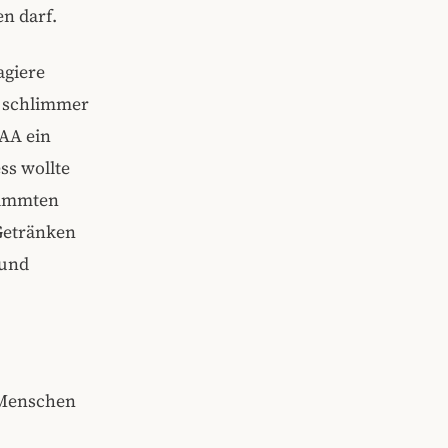
n darf.
agiere
r schlimmer
FAA ein
ss wollte
timmten
Getränken
 und
e Menschen