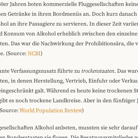
0er Jahren boten kommerzielle Fluggesellschaften kein
hen Getränke in ihren Bordmenüs an. Doch kurz danac
ohol an ihre Passagiere zu servieren. In dieser Zeit variie
d Konsum von Alkohol erheblich zwischen den einzeln
en. Das war die Nachwirkung der Prohibitionsära, die v
e. (Source:
NCBI
)
hnte Verfassungszusatz führte zu
trockenstaaten
. Das war
en, in denen Herstellung, Vertrieb, Einfuhr oder Verkauf 
eingeschränkt galt. Während es heute keine trockenen S
gibt es noch trockene Landkreise. Aber in den fünfziger
(Source:
World Population Review
)
sellschaften Alkohol anboten, mussten sie sehr darauf
n Bundesstaaten sie flogen. Die Besatzungsmitglieder 