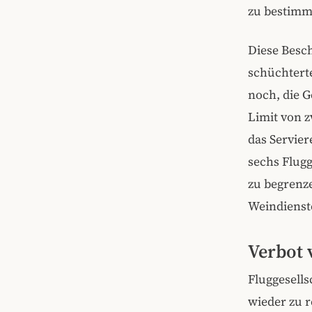
zu bestimmt
Diese Besch
schüchtert
noch, die G
Limit von z
das Servie
sechs Flug
zu begrenze
Weindienste
Verbot 
Fluggesells
wieder zu r