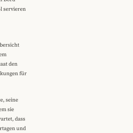
l servieren
bersicht
dem
aat den
nkungen für
e, seine
em sie
artet, dass
ertagen und