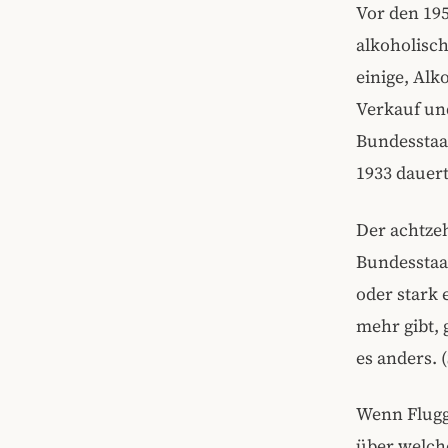
Vor den 195
alkoholisc
einige, Alk
Verkauf un
Bundesstaat
1933 dauert
Der achtze
Bundesstaat
oder stark 
mehr gibt, 
es anders. 
Wenn Flugge
über welche