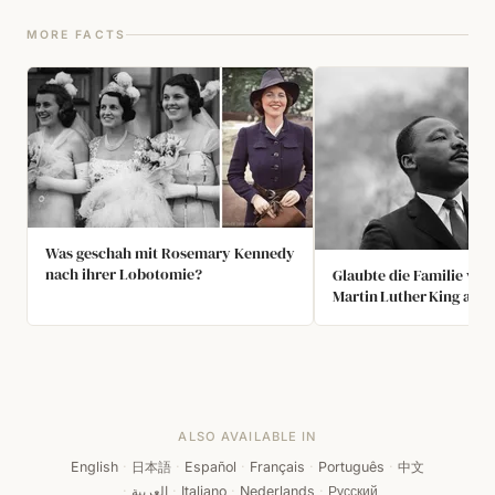
MORE FACTS
Was geschah mit Rosemary Kennedy
nach ihrer Lobotomie?
Glaubte die Familie von
Martin Luther King an
James Earl Ray?
ALSO AVAILABLE IN
English
·
日本語
·
Español
·
Français
·
Português
·
中文
·
العربية
·
Italiano
·
Nederlands
·
Русский