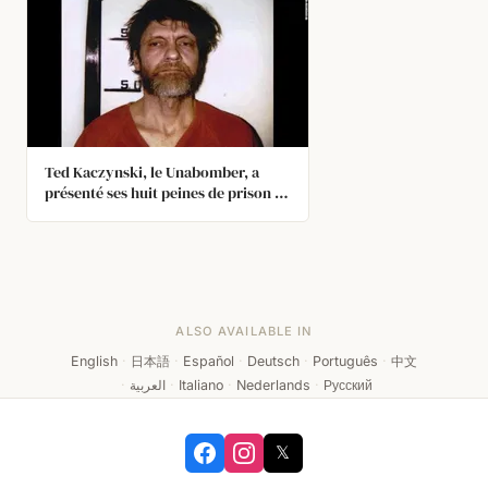
Ted Kaczynski, le Unabomber, a
présenté ses huit peines de prison à
perpétuité comme une distinction
lors de son 50e rassemblement
d'anciens de Harvard
ALSO AVAILABLE IN
English
·
日本語
·
Español
·
Deutsch
·
Português
·
中文
·
العربية
·
Italiano
·
Nederlands
·
Русский
𝕏