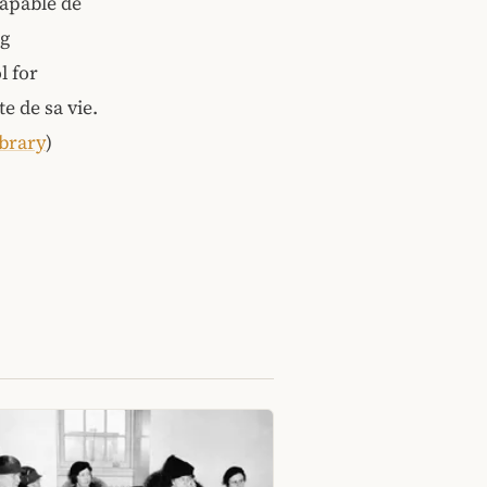
apable de
ng
l for
e de sa vie.
brary
)