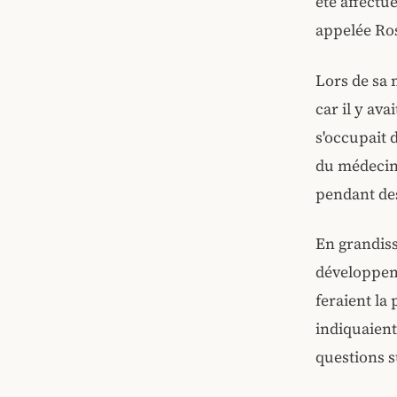
été affect
appelée Ro
Lors de sa 
car il y av
s'occupait 
du médecin.
pendant de
En grandiss
développeme
feraient la 
indiquaient
questions s