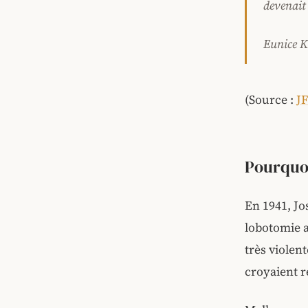
devenait 
Eunice 
(Source :
JF
Pourquoi
En 1941, Jo
lobotomie a
très violent
croyaient r