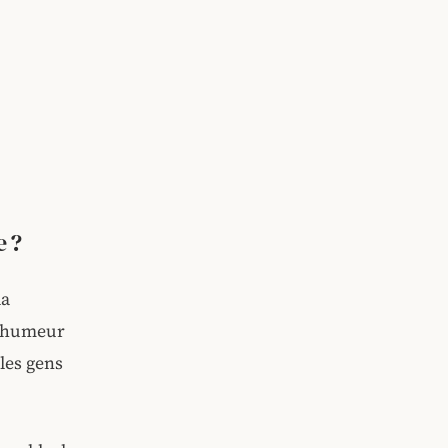
e ?
la
d'humeur
 les gens