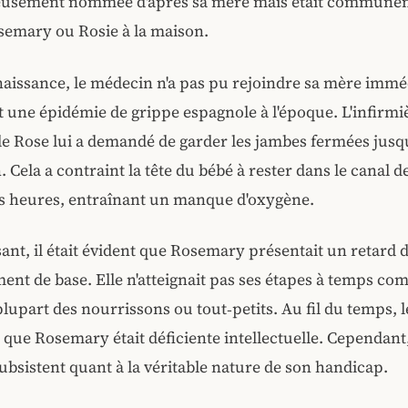
ueusement nommée d'après sa mère mais était communé
semary ou Rosie à la maison.
naissance, le médecin n'a pas pu rejoindre sa mère imm
ait une épidémie de grippe espagnole à l'époque. L'infirmi
de Rose lui a demandé de garder les jambes fermées jusqu'
 Cela a contraint la tête du bébé à rester dans le canal d
s heures, entraînant un manque d'oxygène.
ant, il était évident que Rosemary présentait un retard d
nt de base. Elle n'atteignait pas ses étapes à temps co
plupart des nourrissons ou tout‑petits. Au fil du temps, l
 que Rosemary était déficiente intellectuelle. Cependant
ubsistent quant à la véritable nature de son handicap.