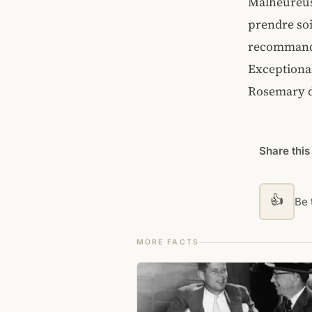
Malheureus
prendre soi
recommanda 
Exceptional
Rosemary dé
Share this
👍
Be t
MORE FACTS