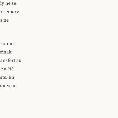
dy ne se
 Rosemary
s ne
ersonnes
einait
ransfert au
e a été
nts. En
n nouveau