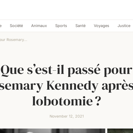
e
Société
Animaux
Sports
Santé
Voyages
Justice
pour Rosemary...
Que s’est-il passé pour
semary Kennedy après
lobotomie ?
November 12, 2021