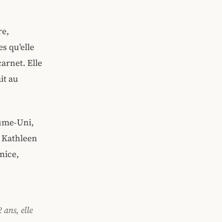
re,
s qu'elle
carnet. Elle
it au
ume-Uni,
r Kathleen
nice,
 ans, elle