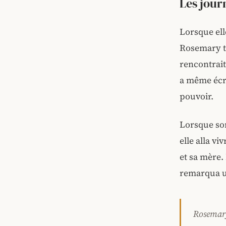
Les jou
Lorsque ell
Rosemary te
rencontrait,
a même écri
pouvoir.
Lorsque so
elle alla v
et sa mère.
remarqua u
Rosemary 