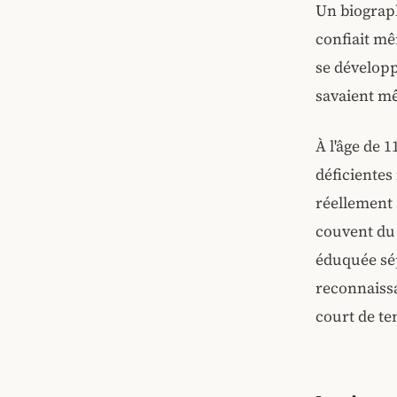
Un biograph
confiait mê
se développ
savaient mê
À l'âge de 
déficientes
réellement 
couvent du 
éduquée sép
reconnaissa
court de te