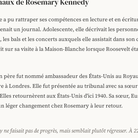
rnaux de Rosemary Kennedy
e a pu rattraper ses compétences en lecture et en écritu
nait un journal. Adolescente, elle décrivait les personne
 les bals et les concerts auxquels elle assistait dans son 
t sur sa visite à la Maison-Blanche lorsque Roosevelt éta
n père fut nommé ambassadeur des États-Unis au Roya
ivre à Londres. Elle fut présentée au tribunal avec sa sœu
 Elles retournèrent aux États-Unis d'ici 1940. Sa sœur, Eu
n léger changement chez Rosemary à leur retour.
ne faisait pas de progrès, mais semblait plutôt régresser. À 22