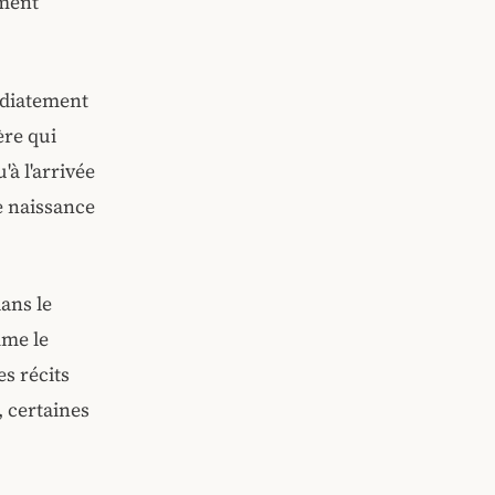
ment
édiatement
ère qui
à l'arrivée
e naissance
ans le
mme le
es récits
, certaines