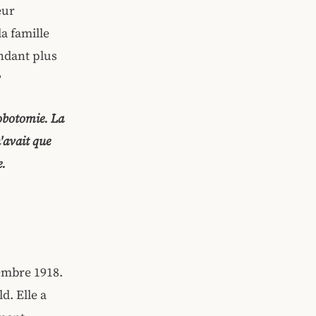
eur
a famille
ndant plus
?
lobotomie. La
n'avait que
e.
embre 1918.
d. Elle a