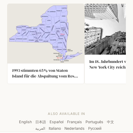
Im 18. Jahrhundert ware
New York City reichlic
1993 stimmten 65 % von Staten
und beliebt, und die w
Island für die Abspaltung vom Rest
Schalen wurden zu Mör
von New York City, nur um von der
verarbeitet, um den B
Landesversammlung blockiert zu
Stadt zu unterstützen. D
werden.
Church wurde mit Aust
gebaut.
ALSO AVAILABLE IN
English
·
日本語
·
Español
·
Français
·
Português
·
中文
·
العربية
·
Italiano
·
Nederlands
·
Русский