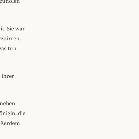
kzuholen
t. Sie war
rzuirren.
was tun
 ihrer
t neben
önigin, die
Außerdem