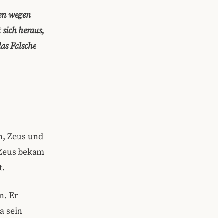
hen wegen
 sich heraus,
das Falsche
n, Zeus und
 Zeus bekam
t.
n. Er
a sein