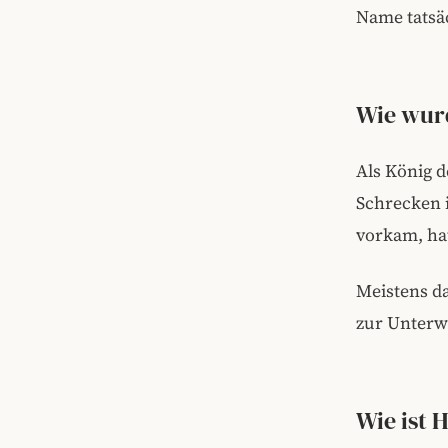
Name tatsä
Wie wurd
Als König d
Schrecken i
vorkam, hat
Meistens d
zur Unterwe
Wie ist 