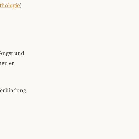
thologie
)
e Angst und
nen er
Verbindung