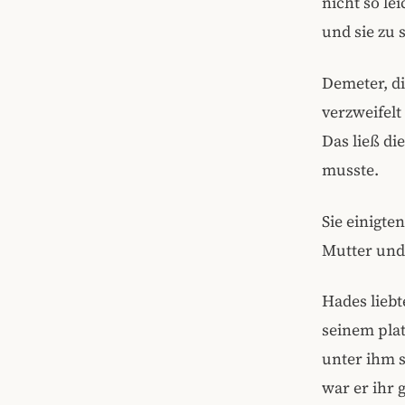
nicht so le
und sie zu 
Demeter, di
verzweifelt
Das ließ di
musste.
Sie einigte
Mutter und 
Hades liebt
seinem plat
unter ihm s
war er ihr 