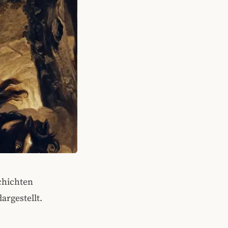
chichten
argestellt.