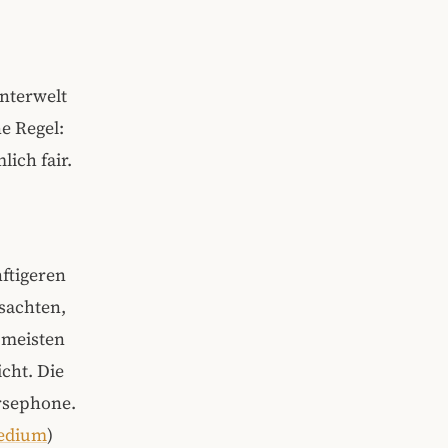
nterwelt
e Regel:
ich fair.
nftigeren
sachten,
e meisten
icht. Die
ersephone.
edium
)