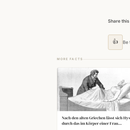
Share this
👍
Be t
MORE FACTS
Nach den alten Griechen lässt sich Hys
durch das im Körper einer Frau
umherwandernde Uterus erklären