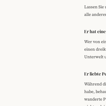
Lassen Sie 
alle ander
Er hat ein
Wer von ein
einen drei
Unterwelt u
Er liebte 
Während di
habe, beha
wanderte Pe