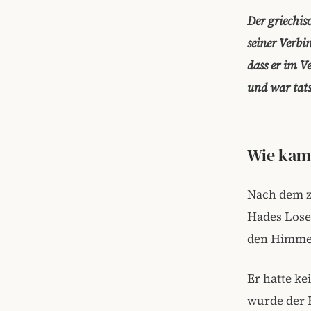
Der griechis
seiner Verbin
dass er im V
und war tats
Wie kam 
Nach dem z
Hades Lose
den Himmel
Er hatte ke
wurde der H