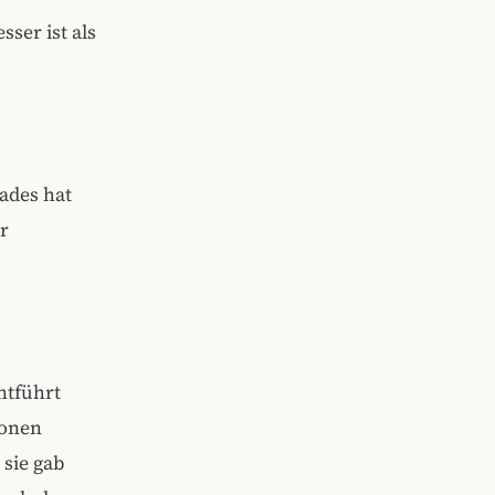
ser ist als
ades hat
r
ntführt
ionen
 sie gab