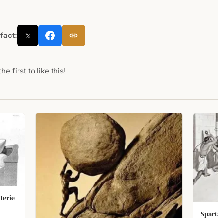
 fact:
𝕏
he first to like this!
terie
Spart