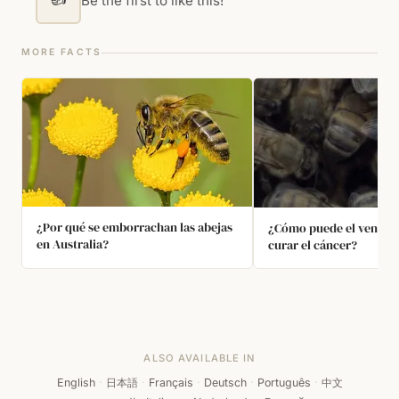
Be the first to like this!
MORE FACTS
¿Por qué se emborrachan las abejas
¿Cómo puede el veneno 
en Australia?
curar el cáncer?
ALSO AVAILABLE IN
English
·
日本語
·
Français
·
Deutsch
·
Português
·
中文