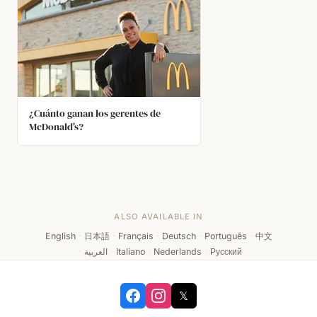
¿Cuánto ganan los gerentes de
McDonald's?
ALSO AVAILABLE IN
English
·
日本語
·
Français
·
Deutsch
·
Português
·
中文
·
العربية
·
Italiano
·
Nederlands
·
Русский
𝕏