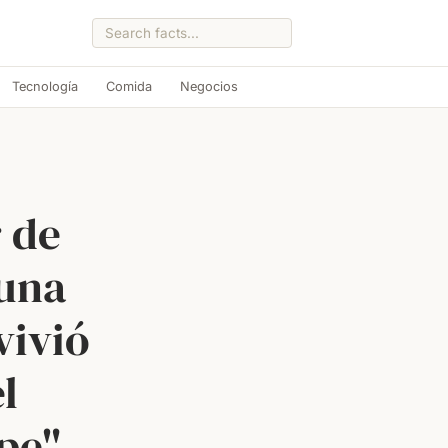
Tecnología
Comida
Negocios
 de
 una
vivió
l
pe",