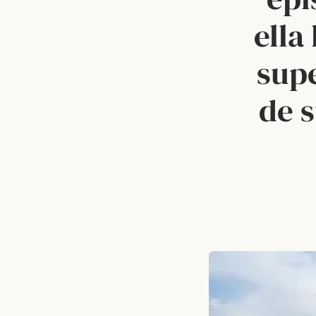
ella
supe
de 