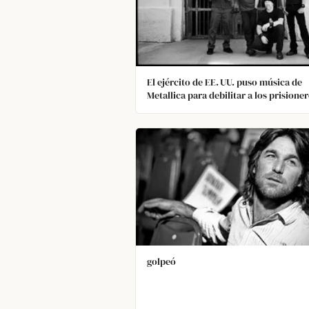
El ejército de EE. UU. puso música de
Metallica para debilitar a los prisione
que planeaban interrogar. Dejaron de
hacerlo después de que la banda
protestara, diciendo que no querían
fomentar la violencia.
golpeó