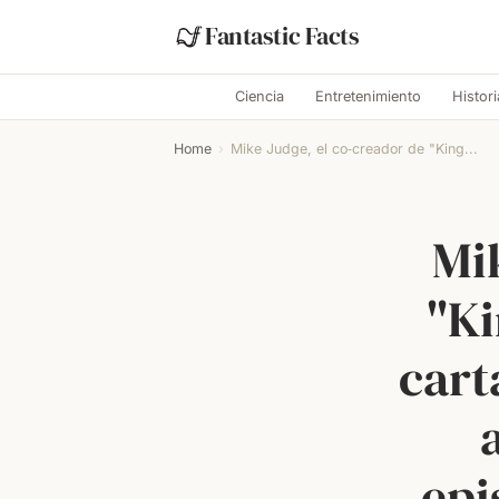
Fantastic Facts
Ciencia
Entretenimiento
Histori
Home
›
Mike Judge, el co‑creador de "King...
Mi
"Ki
cart
epi