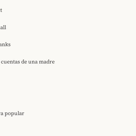
t
all
anks
e cuentas de una madre
ra popular