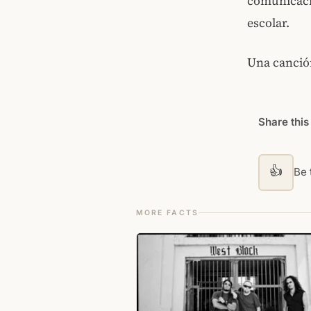
comunicació
escolar.
Una canci
Share this
👍
Be t
MORE FACTS