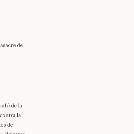
masacre de
ath) de la
contra la
ios de