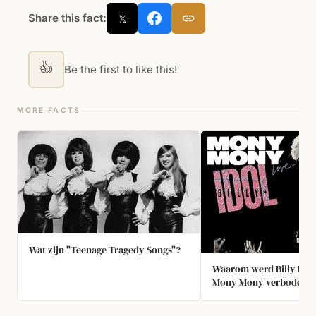
Share this fact:
𝕏
👍
Be the first to like this!
MORE FACTS
Wat zijn "Teenage Tragedy Songs"?
Waarom werd Billy Idol'
Mony Mony verboden o
middelbare schoolfeest
Verenigde Staten?