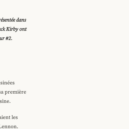
résentée dans
ack Kirby ont
our #2.
ssinées
 sa première
sine.
ient les
 Lennon.