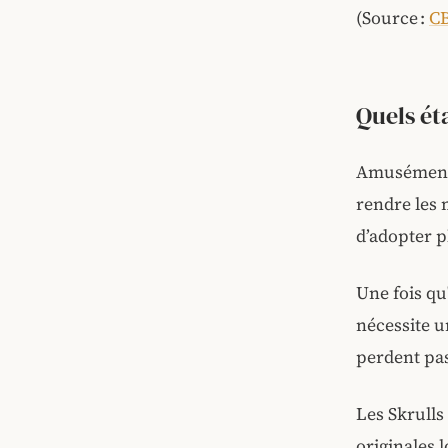
(Source :
C
Quels ét
Amusément, 
rendre les 
d’adopter p
Une fois qu
nécessite u
perdent pas
Les Skrulls
originales 