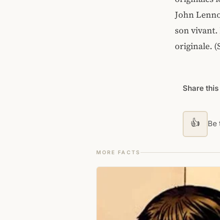
John Lennon
son vivant.
originale. 
Share this
👍
Be t
MORE FACTS