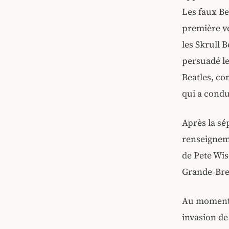
Les faux Be
première ve
les Skrull 
persuadé le
Beatles, co
qui a condu
Après la sé
renseignem
de Pete Wis
Grande‑Bret
Au moment d
invasion de