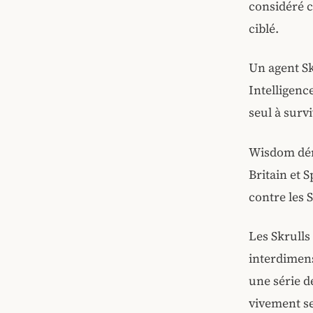
considéré 
ciblé.
Un agent Sk
Intelligenc
seul à survi
Wisdom dém
Britain et 
contre les S
Les Skrulls
interdimens
une série d
vivement se