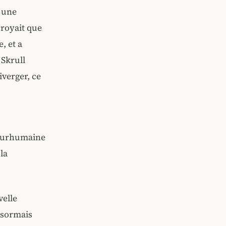
r une
croyait que
, et a
 Skrull
iverger, ce
 surhumaine
la
velle
désormais