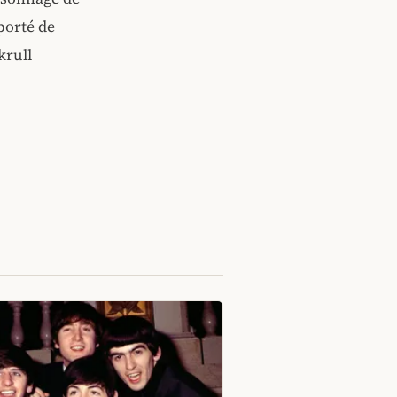
porté de
krull