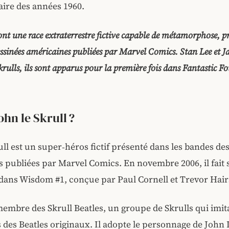
ire des années 1960.
sont une race extraterrestre fictive capable de métamorphose, p
essinées américaines publiées par Marvel Comics. Stan Lee et J
krulls, ils sont apparus pour la première fois dans Fantastic F
ohn le Skrull ?
ull est un super‑héros fictif présenté dans les bandes de
 publiées par Marvel Comics. En novembre 2006, il fait
dans Wisdom #1, conçue par Paul Cornell et Trevor Hair
membre des Skrull Beatles, un groupe de Skrulls qui imita
des Beatles originaux. Il adopte le personnage de John