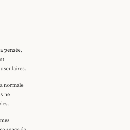
la pensée,
nt
musculaires.
 la normale
ls ne
les.
ormes
ersonnage de