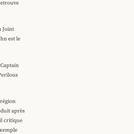
retrouve
 Joint
hn est le
 Captain
Perilous
 région
oduit après
l critique
’exemple