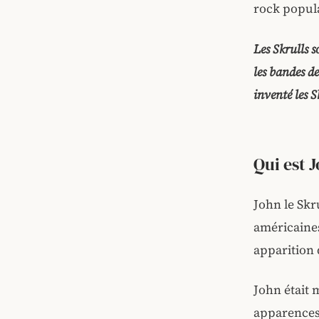
rock popula
Les Skrulls 
les bandes d
inventé les S
Qui est J
John le Skr
américaines
apparition 
John était 
apparences 