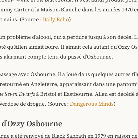
immy Carter à la Maison‑Blanche dans les années 1970 e
t nains. (Source :
Daily Echo
)
 un problème d’alcool, qui a perduré jusqu’à son décès. Il 
té qu’Allen aimait boire. Il aimait cela autant qu’Ozzy O
rès alarmant compte tenu du passé d’Osbourne.
assage avec Osbourne, il a joué dans quelques autres fil
 retourné en Angleterre, apparaissant dans une pantom
he Seven Dwarfs
à Bristol et Eastbourne. Allen est décédé à
verdose de drogue. (Source :
Dangerous Minds
)
 d’Ozzy Osbourne
rne a été renvoyé de Black Sabbath en 1979 en raison d