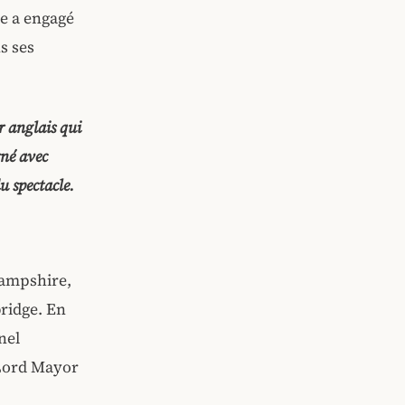
ne a engagé
s ses
r anglais qui
rné avec
u spectacle.
Hampshire,
bridge. En
nel
u Lord Mayor