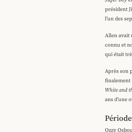
président J
l’un des sep
Allen avait
connu et no
qui était t
Après son p
finalement
White and t
ans d’une o
Période
Ozzy Osbou