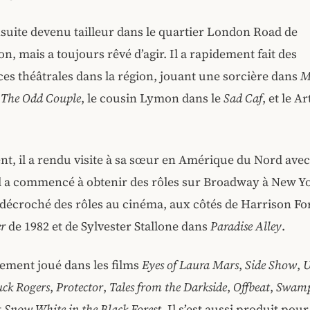
nsuite devenu tailleur dans le quartier London Road de
, mais a toujours rêvé d’agir. Il a rapidement fait des
s théâtrales dans la région, jouant une sorcière dans
M
s
The Odd Couple
, le cousin Lymon dans le
Sad Caf
, et le A
, il a rendu visite à sa sœur en Amérique du Nord avec
’il a commencé à obtenir des rôles sur Broadway à New Yo
décroché des rôles au cinéma, aux côtés de Harrison Fo
r
de 1982 et de Sylvester Stallone dans
Paradise Alley
.
lement joué dans les films
Eyes of Laura Mars
,
Side Show
,
U
ck Rogers
,
Protector
,
Tales from the Darkside
,
Offbeat
,
Swamp
t
Snow White in the Black Forest
. Il s’est aussi produit pour