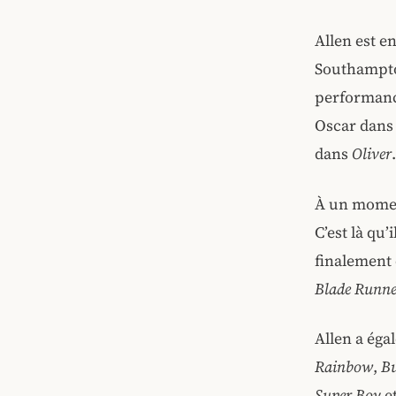
Allen est e
Southampton
performance
Oscar dan
dans
Oliver
.
À un moment
C’est là qu
finalement 
Blade Runne
Allen a éga
Rainbow
,
Bu
Super Boy
e