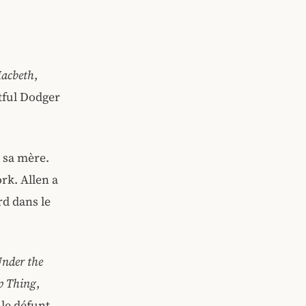
acbeth
,
rtful Dodger
 sa mère.
rk. Allen a
rd dans le
nder the
 Thing
,
 le défunt