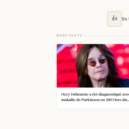
👍
Be t
MORE FACTS
Ozzy Osbourne a été diagnostiqué avec
maladie de Parkinson en 2003 lors du
tournage de The Osbournes