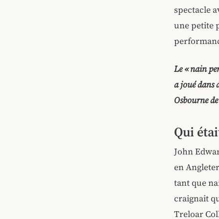
spectacle a
une petite 
performance
Le « nain pe
a joué dans 
Osbourne de 
Qui éta
John Edwar
en Angleter
tant que nai
craignait q
Treloar Col