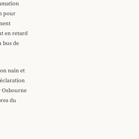
ommation
en pour
oment
nt en retard
u bus de
son nain et
déclaration
er Osbourne
bres du