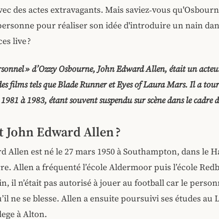
vec des actes extravagants. Mais saviez‑vous qu'Osbour
personne pour réaliser son idée d'introduire un nain dan
s live ?
rsonnel » d’Ozzy Osbourne, John Edward Allen, était un acteu
des films tels que Blade Runner et Eyes of Laura Mars. Il a tou
1981 à 1983, étant souvent suspendu sur scène dans le cadre d
it John Edward Allen ?
d Allen est né le 27 mars 1950 à Southampton, dans le 
re. Allen a fréquenté l’école Aldermoor puis l’école Red
n, il n’était pas autorisé à jouer au football car le person
u’il ne se blesse. Allen a ensuite poursuivi ses études a
lege à Alton.