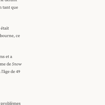
n tant que
était
sbourne, ce
ms et a
ime de
Snow
 l’âge de 49
e problèmes