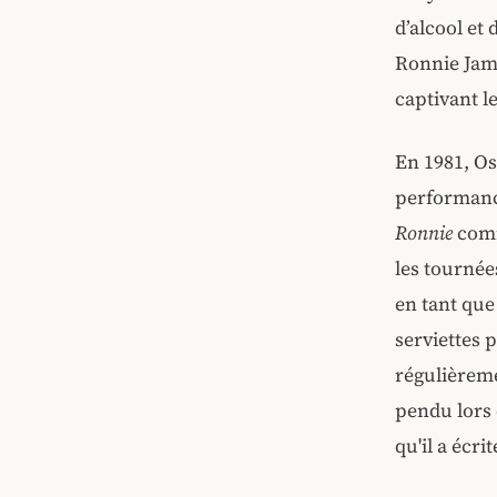
d’alcool et
Ronnie Jam
captivant l
En 1981, Os
performance
Ronnie
comme
les tourné
en tant que
serviettes 
régulièreme
pendu lors
qu'il a écr