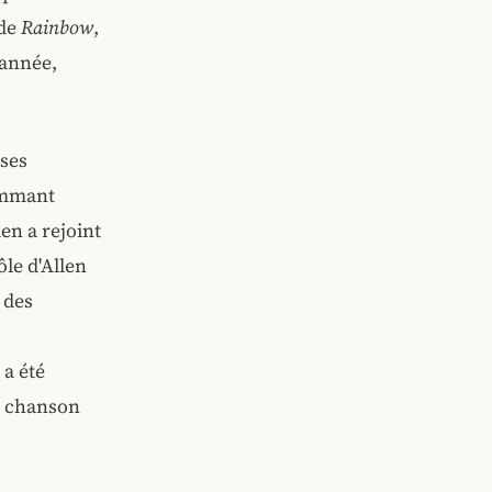
 de
Rainbow
,
 année,
 ses
nommant
en a rejoint
le d'Allen
 des
a été
la chanson