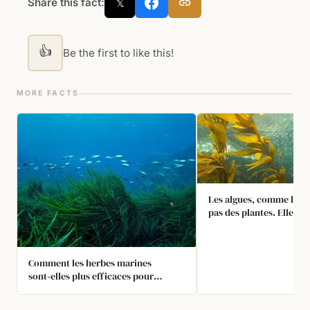
Share this fact:
𝕏
👍
Be the first to like this!
MORE FACTS
Les algues, comme le ke
pas des plantes. Elles a
au royaume Protista. Le
sont un groupe d'organ
eucaryotes qui ne sont c
Comment les herbes marines
comme animaux, ni com
sont‑elles plus efficaces pour
ni comme champignons
convertir le dioxyde de carbone en
oxygène ?