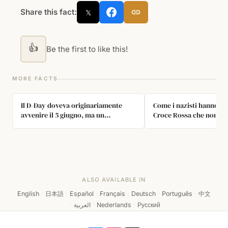
Share this fact:
𝕏
👍
Be the first to like this!
MORE FACTS
Il D-Day doveva originariamente
Come i nazisti hanno co
avvenire il 5 giugno, ma un
Croce Rossa che non ac
meteorologo convinse Dwight
di male nei campi di
Eisenhower a rimandare l'evento
concentramento?
all'ultimo minuto. Era fondamentale
che le condizioni meteorologiche
fossero perfette.
ALSO AVAILABLE IN
English
·
日本語
·
Español
·
Français
·
Deutsch
·
Português
·
中文
·
العربية
·
Nederlands
·
Русский