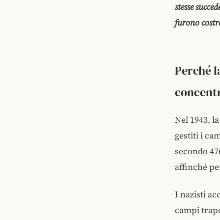
stesse succe
furono costre
Perché l
concent
Nel 1943, l
gestiti i c
secondo 476
affinché pe
I nazisti ac
campi trape