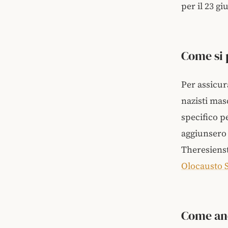
per il 23 g
Come si 
Per assicur
nazisti mas
specifico pe
aggiunsero p
Theresienst
Olocausto 
Come and