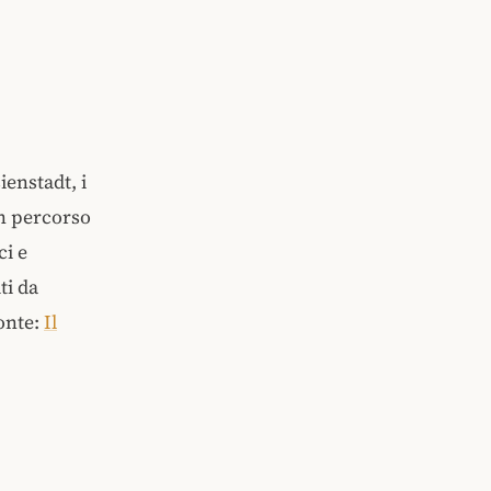
enstadt, i
n percorso
ci e
ti da
onte:
Il