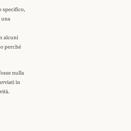
 specifico,
o una
n alcuni
ono perché
fosse nulla
vviati in
vità.