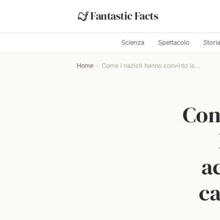
Fantastic Facts
Scienza
Spettacolo
Stori
Home
›
Come i nazisti hanno convinto la...
Com
a
c