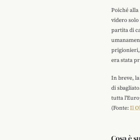
Poiché alla
videro solo
partita di c
umanamente.
prigionieri
era stata p
In breve, l
di sbagliat
tutta l'Eur
(Fonte:
Il 
Cosa è s