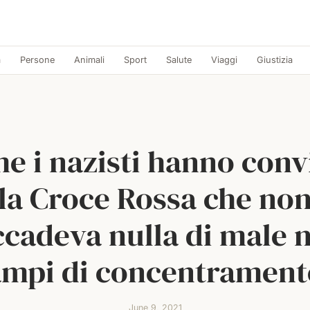
a
Persone
Animali
Sport
Salute
Viaggi
Giustizia
e i nazisti hanno conv
la Croce Rossa che no
ccadeva nulla di male n
ampi di concentrament
June 9, 2021