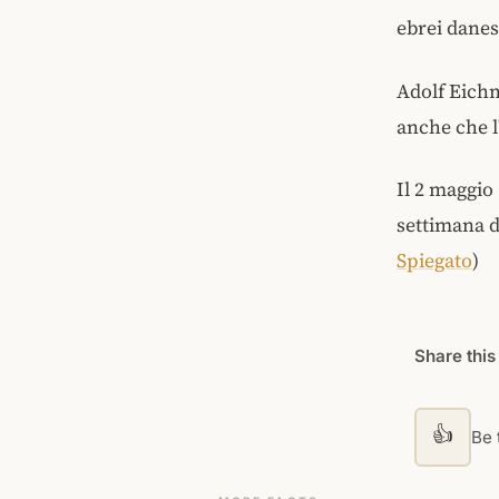
ebrei danes
Adolf Eichm
anche che l
Il 2 maggio
settimana d
Spiegato
)
Share this
👍
Be t