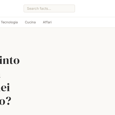
Tecnologia
Cucina
Affari
into
n
ei
o?