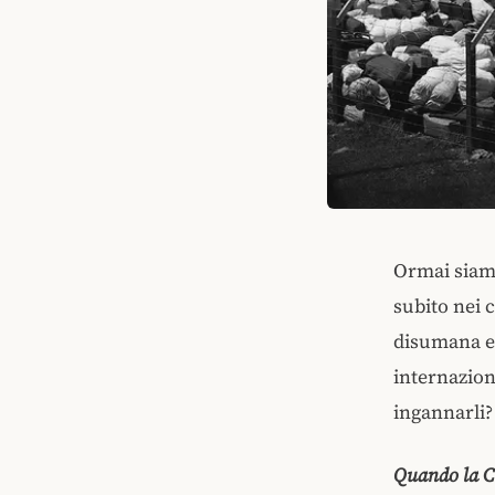
Ormai siamo
subito nei 
disumana e
internaziona
ingannarli?
Quando la Cro