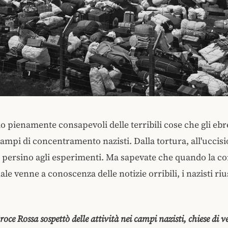
 pienamente consapevoli delle terribili cose che gli eb
campi di concentramento nazisti. Dalla tortura, all'uccis
 persino agli esperimenti. Ma sapevate che quando la c
le venne a conoscenza delle notizie orribili, i nazisti ri
ce Rossa sospettò delle attività nei campi nazisti, chiese di v