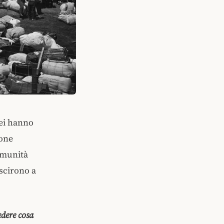
rei hanno
ione
omunità
uscirono a
edere cosa