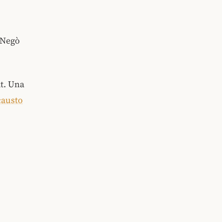
. Negò
dt. Una
causto