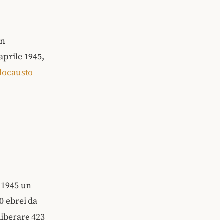
in
aprile 1945,
Olocausto
o 1945 un
0 ebrei da
liberare 423