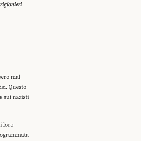
rigionieri
ssero mal
isi. Questo
 sui nazisti
i loro
 programmata