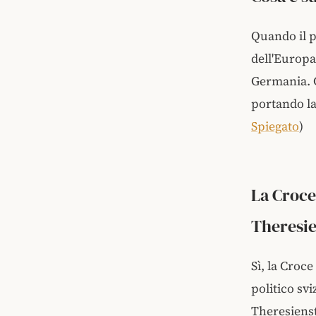
Quando il pe
dell'Europa 
Germania. C
portando la
Spiegato
)
La Croce
Theresi
Sì, la Croc
politico sv
Theresienst