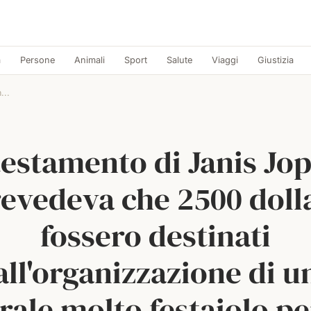
a
Persone
Animali
Sport
Salute
Viaggi
Giustizia
...
 testamento di Janis Jop
evedeva che 2500 doll
fossero destinati
all'organizzazione di u
rale molto festaiolo per