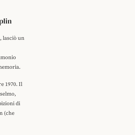
plin
, lasciò un
rimonio
 memoria.
e 1970. Il
nselmo,
izioni di
n (che