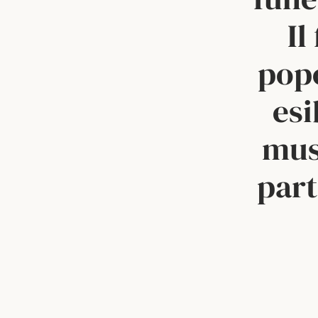
Il
popo
esi
mus
part