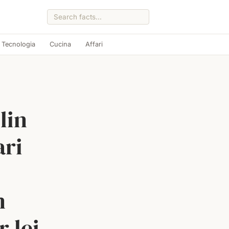
Tecnologia
Cucina
Affari
lin
ari
n
 lei.