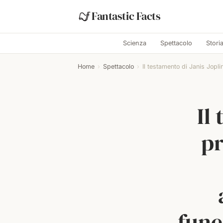
Fantastic Facts
Scienza
Spettacolo
Stori
Home
›
Spettacolo
›
Il testamento di Janis Joplin
Il
pr
fune