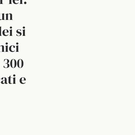
 un
ei si
mici
 300
ati e