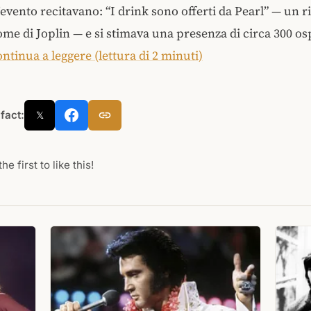
ll’evento recitavano: “I drink sono offerti da Pearl” — un 
me di Joplin — e si stimava una presenza di circa 300 os
ntinua a leggere (lettura di 2 minuti)
 fact:
𝕏
he first to like this!