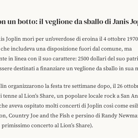
n un botto: il veglione da sballo di Janis Jo
s Joplin morì per un'overdose di eroina il 4 ottobre 1970
 che includeva una disposizione fuori dal comune, ma
te in linea con il suo carattere: 2500 dollari del suo pat
sere destinati a finanziare un veglione da sballo in sua
plin organizzarono la festa tre settimane dopo, il 26 ottobr
si tenne al Lion’s Share, un popolare locale rock a San A
 che aveva ospitato molti concerti di Joplin così come esib
on, Country Joe and the Fish e persino di Randy Newma
o primissimo concerto al Lion’s Share).