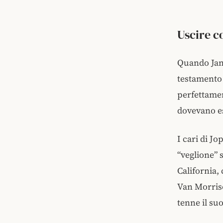
Uscire co
Quando Jani
testamento
perfettamen
dovevano es
I cari di Jo
“veglione” 
California,
Van Morris
tenne il su