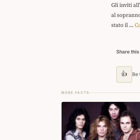
Gli inviti a
al sopranno
stato il …
Co
Share this
👍
Be t
MORE FACTS