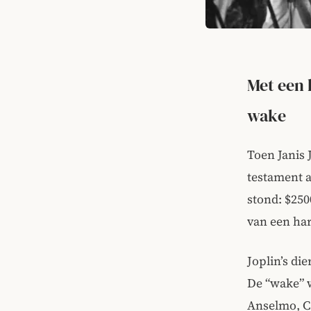
Met een 
wake
Toen Janis 
testament a
stond: $25
van een har
Joplin’s di
De “wake” w
Anselmo, Ca