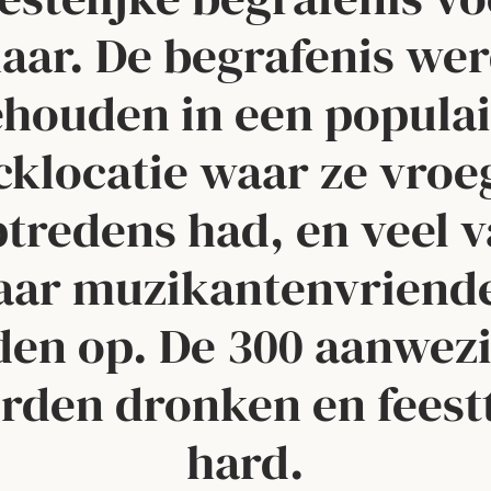
aar. De begrafenis we
ehouden in een populai
cklocatie waar ze vroe
tredens had, en veel 
aar muzikantenvriend
den op. De 300 aanwez
rden dronken en feest
hard.