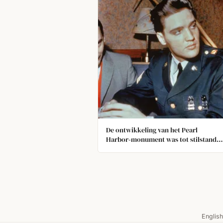
De ontwikkeling van het Pearl
Harbor‑monument was tot stilstand
gekomen, alleen om Elvis in te spring
50.000 dollar bij te dragen via zijn
benefietconcert “Aloha from Hawaii”.
English