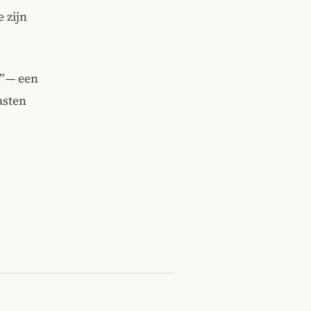
 zijn
” — een
asten