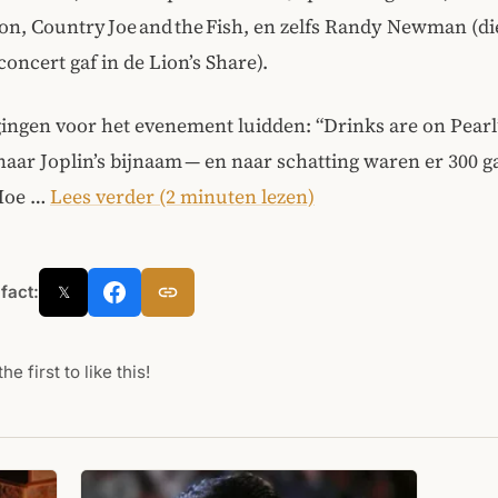
n, Country Joe and the Fish, en zelfs Randy Newman (die
concert gaf in de Lion’s Share).
ingen voor het evenement luidden: “Drinks are on Pearl
naar Joplin’s bijnaam — en naar schatting waren er 300 g
Hoe …
Lees verder (2 minuten lezen)
 fact:
𝕏
he first to like this!