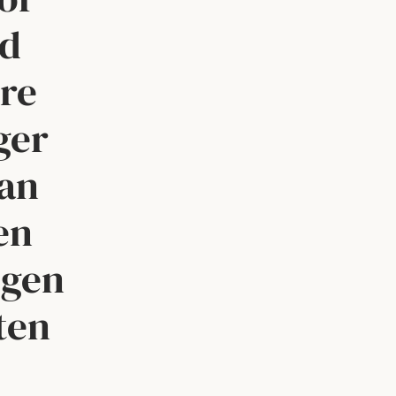
rd
re
ger
van
en
igen
ten