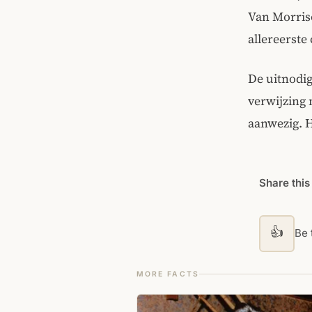
Van Morriso
allereerste 
De uitnodig
verwijzing 
aanwezig. 
Share this
👍
Be t
MORE FACTS