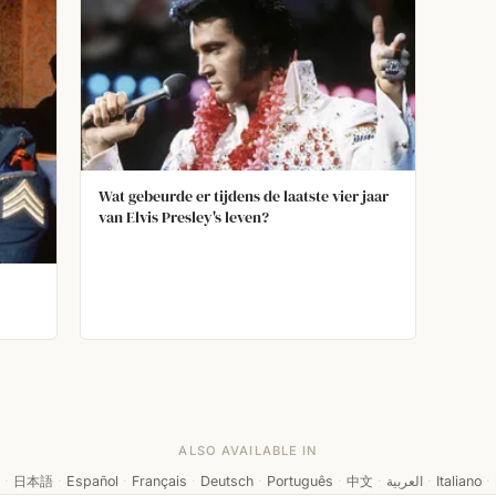
Wat gebeurde er tijdens de laatste vier jaar
van Elvis Presley's leven?
en en
ALSO AVAILABLE IN
·
日本語
·
Español
·
Français
·
Deutsch
·
Português
·
中文
·
العربية
·
Italiano
·