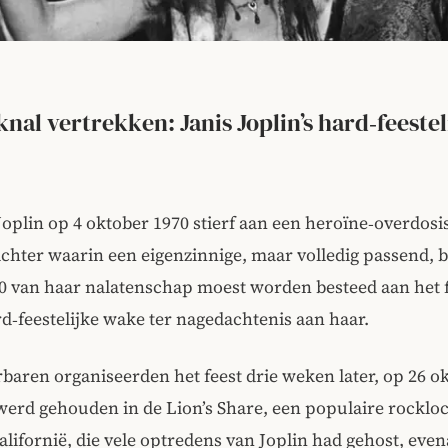
knal vertrekken: Janis Joplin’s hard‑feestel
Joplin op 4 oktober 1970 stierf aan een heroïne‑overdosis,
chter waarin een eigenzinnige, maar volledig passend, 
00 van haar nalatenschap moest worden besteed aan het 
d‑feestelijke wake ter nagedachtenis aan haar.
erbaren organiseerden het feest drie weken later, op 26 o
erd gehouden in de Lion’s Share, een populaire rockloc
lifornië, die vele optredens van Joplin had gehost, evena