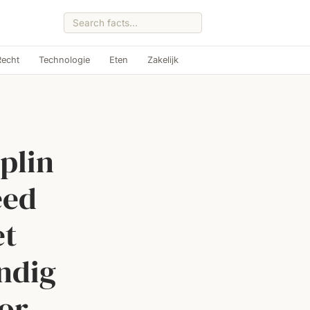
Recht
Technologie
Eten
Zakelijk
plin
eed
et
ndig
oor