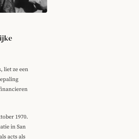
ijke
 liet ze een
bepaling
financieren
ktober 1970.
atie in San
ls acts als