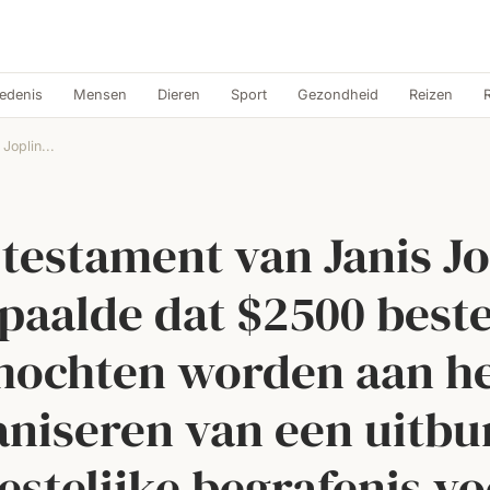
edenis
Mensen
Dieren
Sport
Gezondheid
Reizen
Joplin...
 testament van Janis Jo
paalde dat $2500 best
ochten worden aan h
aniseren van een uitbu
estelijke begrafenis v