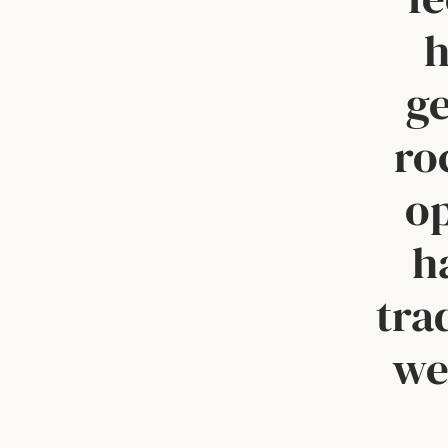
h
g
ro
op
h
tra
we