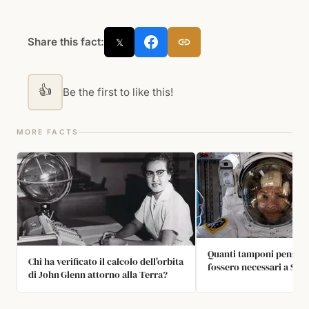
Share this fact:
𝕏
👍
Be the first to like this!
MORE FACTS
Quanti tamponi pensava
Chi ha verificato il calcolo dell'orbita
fossero necessari a Sall
di John Glenn attorno alla Terra?