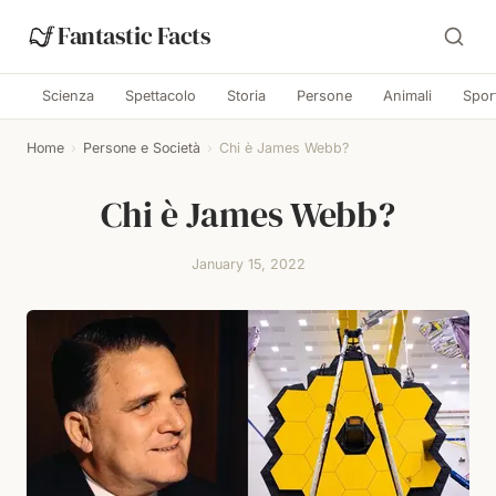
Fantastic Facts
Scienza
Spettacolo
Storia
Persone
Animali
Spor
Home
›
Persone e Società
›
Chi è James Webb?
Chi è James Webb?
January 15, 2022