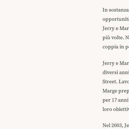
In sostanza,
opportunità
Jerry e Marg
più volte. 
coppia in p
Jerry e Mar
diversi ann
Street. Lav
Marge prepa
per 17 anni
loro obietti
Nel 2003, J