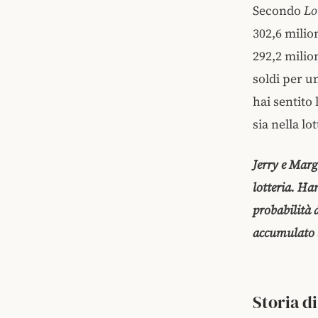
Secondo
Lo
302,6 milio
292,2 milio
soldi per un
hai sentito 
sia nella l
Jerry e Marge
lotteria. Ha
probabilità 
accumulato $
Storia d