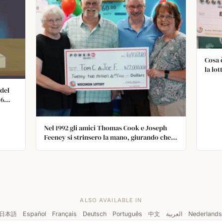
Cosa 
la lo
del
 6
 di
 LE
Nel 1992 gli amici Thomas Cook e Joseph
lioni
Feeney si strinsero la mano, giurando che
niti
se uno dei due avesse vinto il jackpot del
o le
Powerball, avrebbero diviso la vincita. Beh,
il potere dell'amicizia e una stretta di mano
hanno dato i loro frutti: 28 anni dopo Tom
ha vinto 22 milioni di dollari e ha diviso la
vincita con il suo amico.
ALSO AVAILABLE IN
日本語
·
Español
·
Français
·
Deutsch
·
Português
·
中文
·
العربية
·
Nederlands