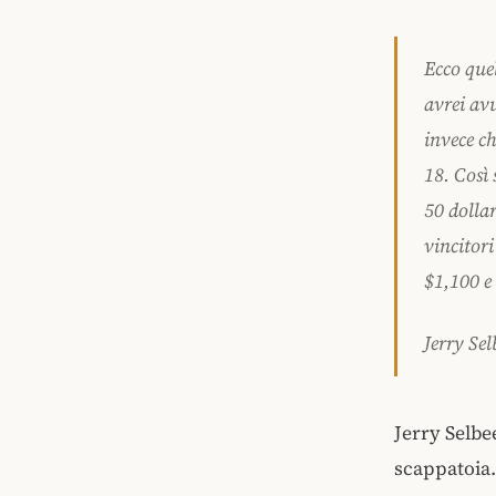
Ecco que
avrei avu
invece ch
18. Così 
50 dolla
vincitor
$1,100 e
Jerry Sel
Jerry Selbe
scappatoia. 