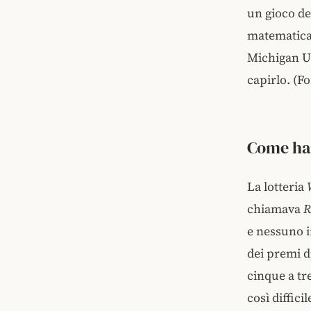
un gioco de
matematica
Michigan Uni
capirlo. (F
Come han
La lotteria
chiamava
R
e nessuno i
dei premi d
cinque a tr
così diffici