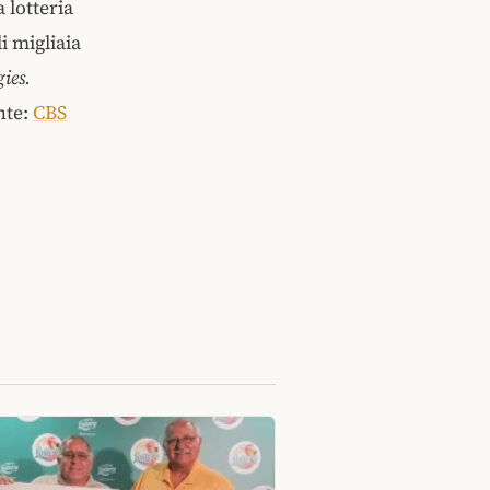
 lotteria
i migliaia
ies.
nte:
CBS