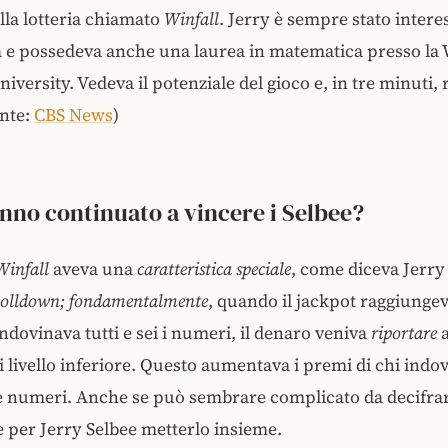
lla lotteria chiamato
Winfall
. Jerry è sempre stato interes
 e possedeva anche una laurea in matematica presso la
versity. Vedeva il potenziale del gioco e, in tre minuti, r
onte:
CBS News
)
no continuato a vincere i Selbee?
Winfall
aveva una
caratteristica speciale
, come diceva Jerry 
olldown; fondamentalmente
, quando il jackpot raggiungev
ndovinava tutti e sei i numeri, il denaro veniva
riportare
a
i livello inferiore. Questo aumentava i premi di chi indo
e numeri. Anche se può sembrare complicato da decifrar
le per Jerry Selbee metterlo insieme.