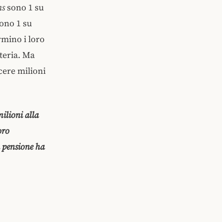
ns
sono 1 su
sono 1 su
rmino i loro
tteria. Ma
ncere milioni
milioni alla
oro
n pensione ha