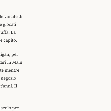
e vincite di
e giocati
uffa. La
e capito.
higan, per
tari in Main
tte mentre
l negozio
’anni. Il
uscolo per