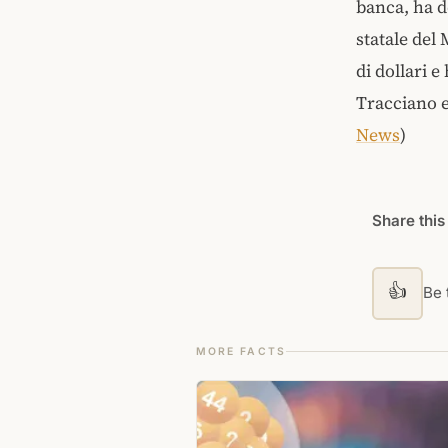
banca, ha de
statale del
di dollari 
Tracciano e
News
)
Share this
👍
Be t
MORE FACTS