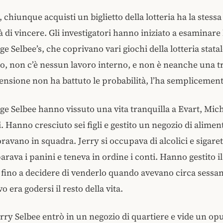
 chiunque acquisti un biglietto della lotteria ha la stessa
 di vincere. Gli investigatori hanno iniziato a esaminare l
e Selbee’s, che coprivano vari giochi della lotteria statal
No, non c’è nessun lavoro interno, e non è neanche una tr
ensione non ha battuto le probabilità, l’ha semplicement
ge Selbee hanno vissuto una vita tranquilla a Evart, Mic
i. Hanno cresciuto sei figli e gestito un negozio di alimen
oravano in squadra. Jerry si occupava di alcolici e sigare
rava i panini e teneva in ordine i conti. Hanno gestito i
 fino a decidere di venderlo quando avevano circa sessant
vo era godersi il resto della vita.
erry Selbee entrò in un negozio di quartiere e vide un op