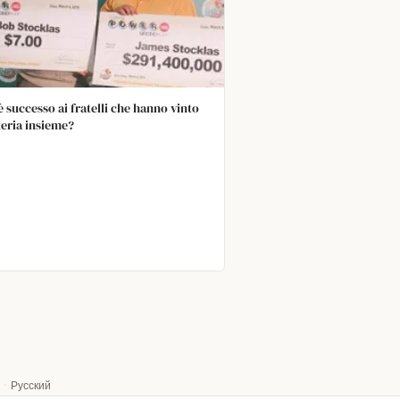
è successo ai fratelli che hanno vinto
tteria insieme?
·
Русский