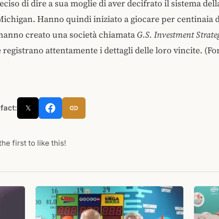
ciso di dire a sua moglie di aver decifrato il sistema della
 Michigan. Hanno quindi iniziato a giocare per centinaia d
e hanno creato una società chiamata
G.S. Investment Strateg
 registrano attentamente i dettagli delle loro vincite. (Fo
 fact:
𝕏
he first to like this!