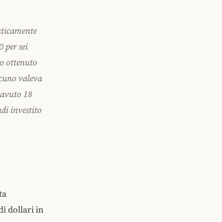
aticamente
 per sei
ho ottenuto
scuno valeva
 avuto 18
di investito
ta
i dollari in