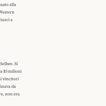
sato alla
 Western
iuscì a
Selbee. Si
a $5 milioni
i vincitori
vinava da
e, non era