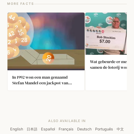
MORE FACTS
Wat gebeurde er met de
samen de loterij wonne
In 1992 won een man genaamd
Stefan Mandel een jackpot van
$27.036.142, 6 tweede prijzen, 132
derde prijzen en 135 kleine prijzen in
ÉÉN loterij, door elke mogelijke
combinatie te kopen – meer dan 5,5
miljoen tickets. Alle 44 Amerikaanse
staten met loterijen hebben
ALSO AVAILABLE IN
sindsdien hun wetten aangepast om
dit te voorkomen.
English
·
日本語
·
Español
·
Français
·
Deutsch
·
Português
·
中文