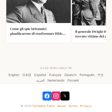
Come gli spie britannici
Il generale Dwight D. E
pianificarono di trasformare Hitler
trovato vittime del cam
in una donna?
concentramento nazist
anticipato che ci sarebb
tentativi di negare ciò c
accaduto, quindi ha ord
tutte le foto possibili f
scattate come prova.
ALSO AVAILABLE IN
English
·
日本語
·
Español
·
Français
·
Deutsch
·
Português
·
中文
·
العربية
·
Nederlands
·
Русский
𝕏
© 2026
Fantastic Facts
·
About
·
Terms
·
Privacy