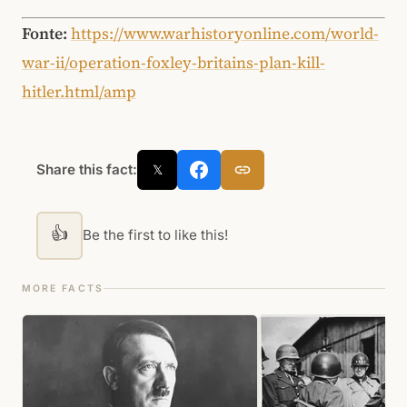
Fonte:
https://www.warhistoryonline.com/world-
war-ii/operation-foxley-britains-plan-kill-
hitler.html/amp
Share this fact:
𝕏
👍
Be the first to like this!
MORE FACTS