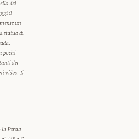
ello del
ggi il
samente un
a statua di
rada.
 a pochi
tanti dei
i video. Il
 la Persia