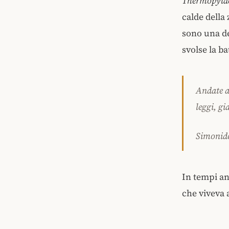
Thermopyla
calde della
sono una de
svolse la ba
Andate a 
leggi, g
Simonide
In tempi an
che viveva 