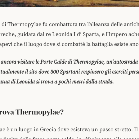
a di Thermopylae fu combattuta tra l'alleanza delle antic
 greche, guidata dal re Leonida I di Sparta, e l'Impero ac
apevi che il luogo dove si combatté la battaglia esiste an
ancora visitare le Porte Calde di Thermopylae, un'autostrad
tualmente il sito dove 300 Spartani respinsero gli eserciti pers
atua di Leonida si trova a pochi metri dalla strada.
trova Thermopylae?
 è un luogo in Grecia dove esisteva un passo stretto. I