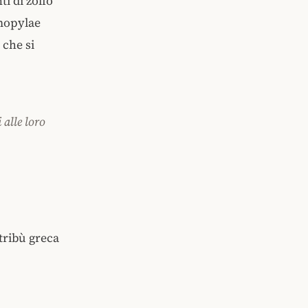
ti di zolfo
opylae
 che si
 alle loro
tribù greca