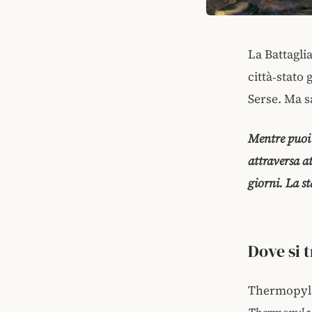
La Battagli
città‑stato
Serse. Ma s
Mentre puoi 
attraversa at
giorni. La st
Dove si 
Thermopylae