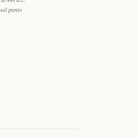
 al 448 a.C.
 quel punto