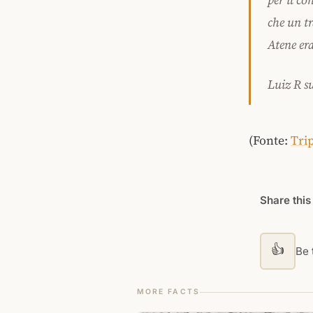
per il co
che un tr
Atene er
Luiz R s
(Fonte:
Tri
Share this
👍
Be t
MORE FACTS