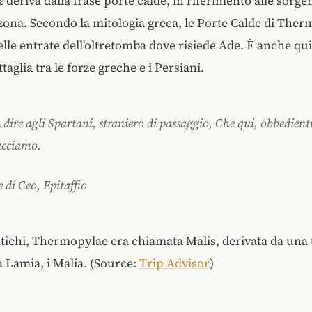
e
deriva dalla frase porte calde, in riferimento alle sorgen
 zona. Secondo la mitologia greca, le Porte Calde di
Therm
lle entrate dell'oltretomba dove risiede Ade. È anche qui
ttaglia tra le forze greche e i Persiani.
dire agli Spartani, straniero di passaggio, Che qui, obbedienti
iacciamo.
 di Ceo, Epitaffio
tichi, Thermopylae era chiamata Malis, derivata da una 
a Lamia, i Malia. (Source:
Trip Advisor
)