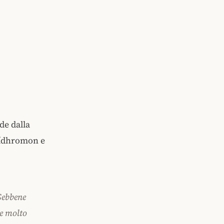
de dalla
llídhromon e
 Sebbene
ue molto