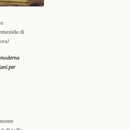
he
hemenide di
cora?
a moderna
iani per
l nome