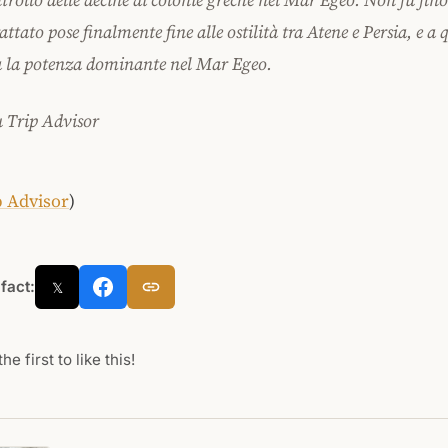
ntrollo delle decine di colonie greche nel Mar Egeo. Non fu fino
attato pose finalmente fine alle ostilità tra Atene e Persia, e a
a la potenza dominante nel Mar Egeo.
u Trip Advisor
p Advisor
)
 fact:
𝕏
he first to like this!