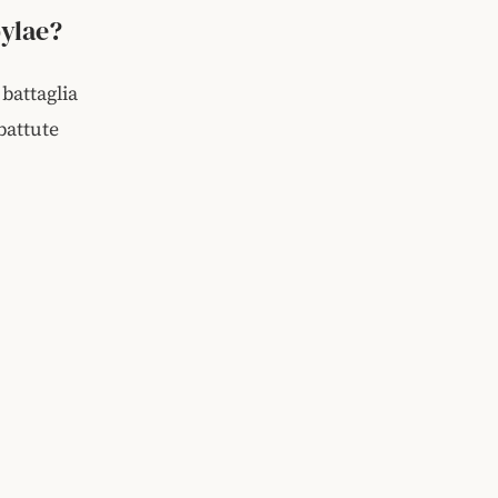
ylae?
battaglia
battute