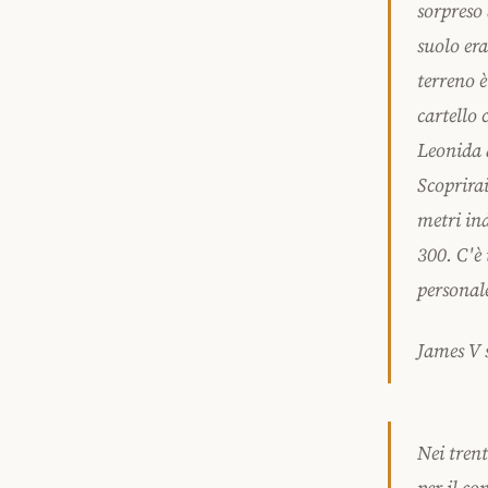
sorpreso 
suolo era
terreno 
cartello 
Leonida a
Scoprirai
metri ind
300. C'è 
personale
James V 
Nei trent