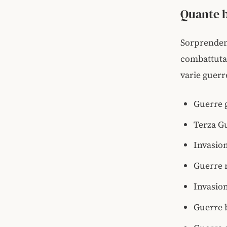
Quante b
Sorprendent
combattuta 
varie guerr
Guerre 
Terza G
Invasion
Guerre 
Invasion
Guerre 