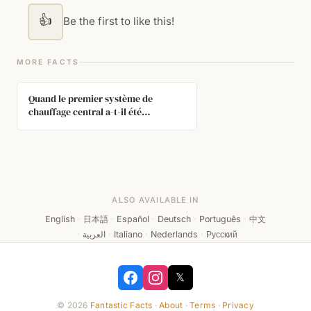
👍
Be the first to like this!
MORE FACTS
Quand le premier système de
chauffage central a-t-il été
développé ?
ALSO AVAILABLE IN
English
·
日本語
·
Español
·
Deutsch
·
Português
·
中文
·
العربية
·
Italiano
·
Nederlands
·
Русский
𝕏
© 2026
Fantastic Facts
·
About
·
Terms
·
Privacy