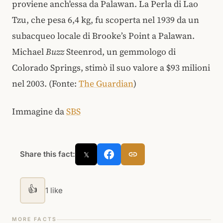
proviene anch'essa da Palawan. La Perla di Lao
Tzu, che pesa 6,4 kg, fu scoperta nel 1939 da un
subacqueo locale di Brooke’s Point a Palawan.
Michael
Buzz
Steenrod, un gemmologo di
Colorado Springs, stimò il suo valore a $93 milioni
nel 2003. (Fonte:
The Guardian
)
Immagine da
SBS
Share this fact:
𝕏
👍
1 like
MORE FACTS