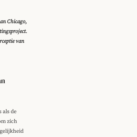
van Chicago,
ingsproject.
rceptie van
an
 als de
om zich
gelijkheid