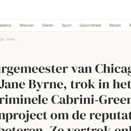
edenis
Mensen
Dieren
Sport
Gezondheid
Reizen
o, Jane...
rgemeester van Chica
Jane Byrne, trok in he
riminele Cabrini‑Gree
project om de reputat
beteren. Ze vertrok en