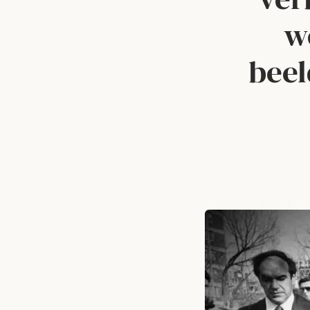
w
beel