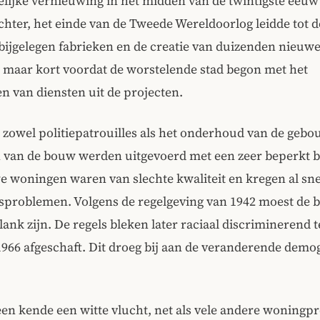
elijke vernieuwing in het midden van de twintigste eeuw 
hter, het einde van de Tweede Wereldoorlog leidde tot de
bijgelegen fabrieken en de creatie van duizenden nieuw
 maar kort voordat de worstelende stad begon met het
n van diensten uit de projecten.
 zowel politiepatrouilles als het onderhoud van de geb
n van de bouw werden uitgevoerd met een zeer beperkt 
 woningen waren van slechte kwaliteit en kregen al sne
problemen. Volgens de regelgeving van 1942 moest de b
lank zijn. De regels bleken later raciaal discriminerend t
966 afgeschaft. Dit droeg bij aan de veranderende demo
en kende een witte vlucht, net als vele andere woningp