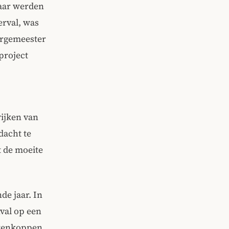
baar werden
erval, was
urgemeester
project
wijken van
dacht te
t de moeite
de jaar. In
val op een
ntenkoppen