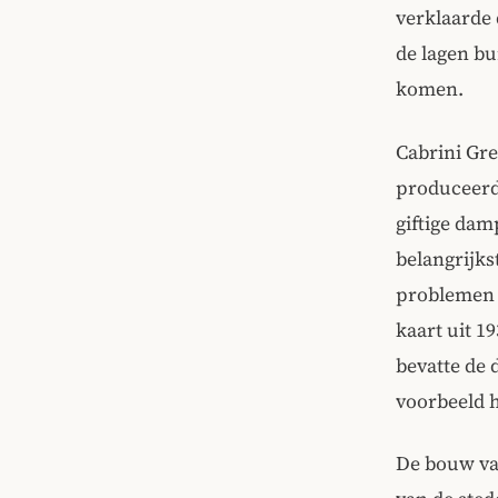
verklaarde 
de lagen bu
komen.
Cabrini Gre
produceerd
giftige da
belangrijks
problemen 
kaart uit 1
bevatte de
voorbeeld h
De bouw van