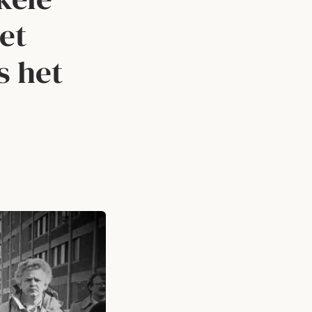
et
s het