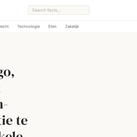
Recht
Technologie
Eten
Zakelijk
go,
t
n-
ie te
kele