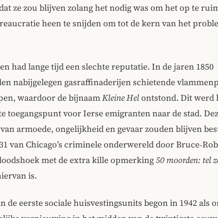
dat ze zou blijven zolang het nodig was om het op te rui
reaucratie heen te snijden om tot de kern van het probl
en had lange tijd een slechte reputatie. In de jaren 1850
en nabijgelegen gasraffinaderijen schietende vlammenpi
mpen, waardoor de bijnaam
Kleine Hel
ontstond. Dit werd 
te toegangspunt voor Ierse emigranten naar de stad. Dez
van armoede, ongelijkheid en gevaar zouden blijven bes
931 van Chicago’s criminele onderwereld door Bruce‑Rob
 doodshoek met de extra kille opmerking
50 moorden: tel z
iervan is.
 de eerste sociale huisvestingsunits begon in 1942 als 