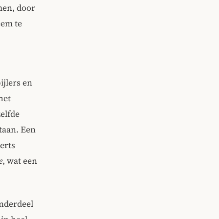
men, door
eem te
jlers en
het
elfde
taan. Een
erts
e
, wat een
onderdeel