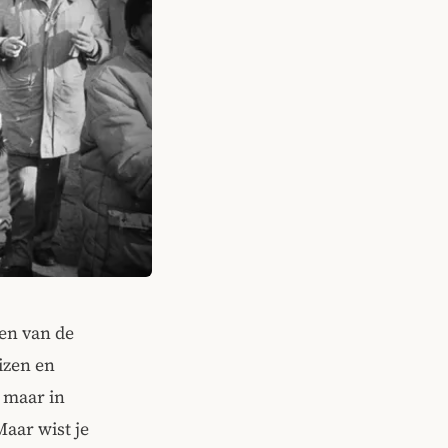
en van de
izen en
, maar in
aar wist je