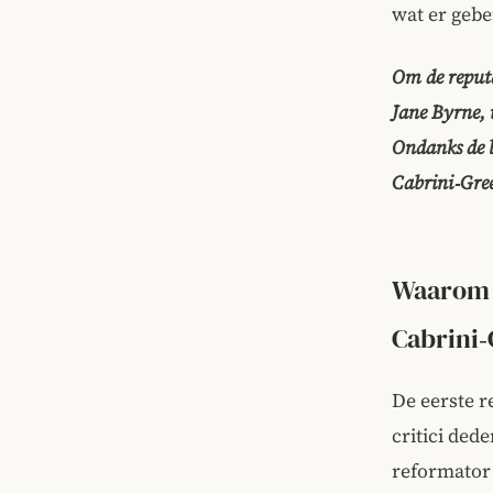
wat er geb
Om de reputa
Jane Byrne, 
Ondanks de l
Cabrini‑Green
Waarom 
Cabrini‑
De eerste r
critici ded
reformator 