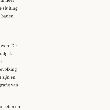
in heel
 sluiting
e banen.
ouwen. De
budget.
l
evolking
e zijn en
grafie van
rojecten en