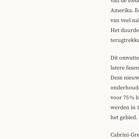
van de sted
Amerika. Ec
van veel na
Het duurde
terugtrekke
Dit omvatte
latere fase
Deze nieuwe
onderhouds
voor 75 % b
werden in 1
het gebied.
Cabrini‑Gre