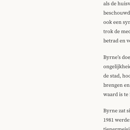
als de huis
beschouwd. 
ook een sy
trok de med
betrad en ve
Byrne’s doe
ongelijkhei
de stad, ho
brengen en 
waard is te
Byrne zat s
1981 werde
tienermeisj