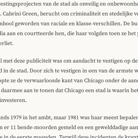
vestingsprojecten van de stad als onveilig en onbewoon
Cabrini Green, berucht om criminaliteit en stedelijke v
mbool geworden van raciale en klasse‑verschillen. De b
ia aan en courtteerde hen, die haar volgden toen ze het 
rliet.
l met deze publiciteit was om aandacht te vestigen op de
d in de stad. Door zich te vestigen in een van de armste 
opte ze de verwaarloosde kant van Chicago onder de aan
daarmee aan te tonen dat Chicago een stad is waarin he
 investeren.
inds 1979 in het ambt, maar 1981 was haar meest bepalen
n er 11 bende‑moorden gemeld en een gewelddadige aan
e in de eerste maanden. Terwijl deze incidenten de kra