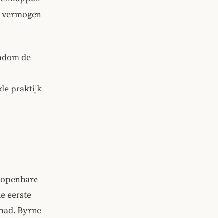
ar vermogen
ondom de
de praktijk
n openbare
de eerste
had. Byrne