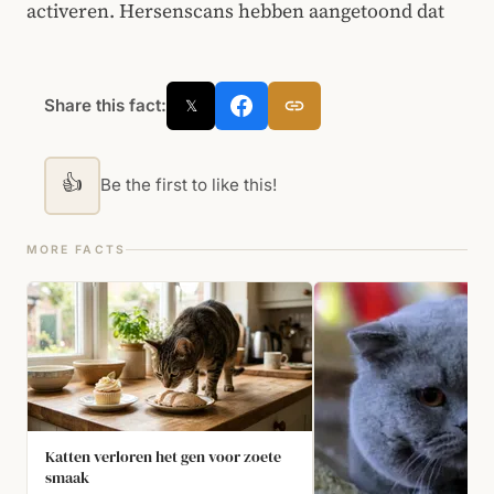
activeren. Hersenscans hebben aangetoond dat
Share this fact:
𝕏
👍
Be the first to like this!
MORE FACTS
Katten verloren het gen voor zoete
smaak