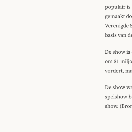
populair is
gemaakt doo
Verenigde 
basis van de
De show is 
om $1 milj
vordert, ma
De show was
spelshow be
show. (Bro