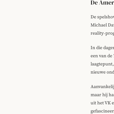
De Amer
De spelshow
Michael Dav
reality‑pr
In die dage
een van de
laagtepunt,
nieuwe on
Aanvankelij
maar hij ha
uit het VK 
gefascineer