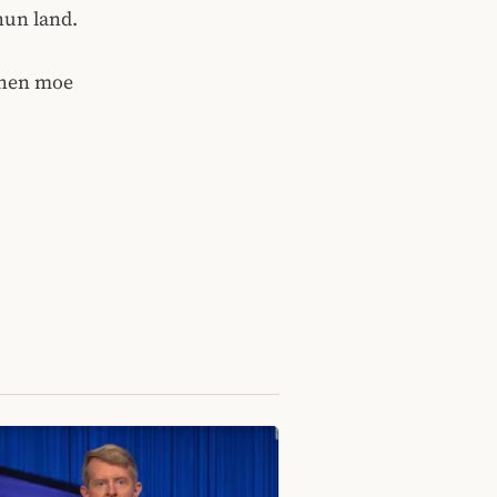
hun land.
 hen moe