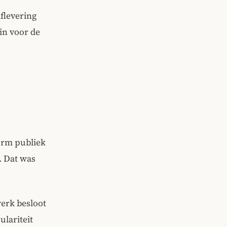
aflevering
in voor de
norm publiek
. Dat was
werk besloot
lariteit