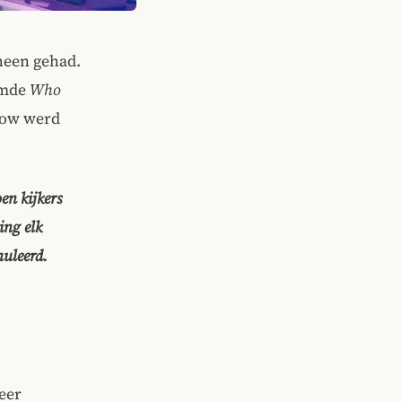
heen gehad.
emde
Who
how werd
en kijkers
ing elk
nuleerd.
zeer