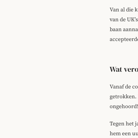
Van al die 
van de UK’s
baan aannam
accepteerd
Wat vero
Vanaf de co
getrokken. 
ongehoord! 
Tegen het j
hem een uur