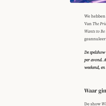
We hebben a
Van
The Pri
Wants to Be 
geannuleer
De spelshow 
per avond. A
weekend, en 
Waar gin
De show
Wh