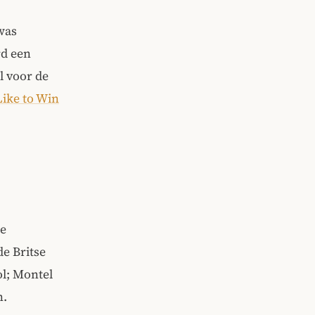
was
rd een
l voor de
Like to Win
te
e Britse
l; Montel
n.