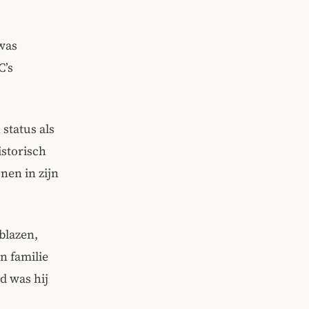
 was
C’s
status als
storisch
nen in zijn
blazen,
n familie
d was hij