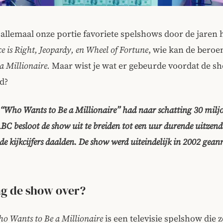
llemaal onze portie favoriete spelshows door de jaren 
ce is Right, Jeopardy, en Wheel of Fortune
, wie kan de bero
a Millionaire.
Maar wist je wat er gebeurde voordat de s
d?
“Who Wants to Be a Millionaire” had naar schatting 30 miljo
BC besloot de show uit te breiden tot een uur durende uitzend
de kijkcijfers daalden. De show werd uiteindelijk in 2002 gean
g de show over?
o Wants to Be a Millionaire
is een televisie spelshow die 