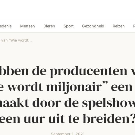
edenis
Mensen
Dieren
Sport
Gezondheid
Reizen
van “Wie wordt...
bben de producenten 
 wordt miljonair” een
aakt door de spelshow
een uur uit te breiden
September 1, 2021