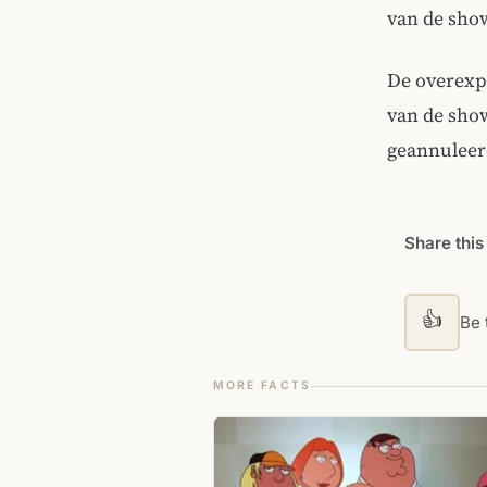
van de show
De overexp
van de sho
geannuleer
Share this
👍
Be t
MORE FACTS