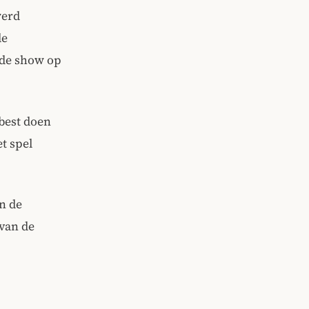
werd
de
 de show op
best doen
t spel
an de
 van de