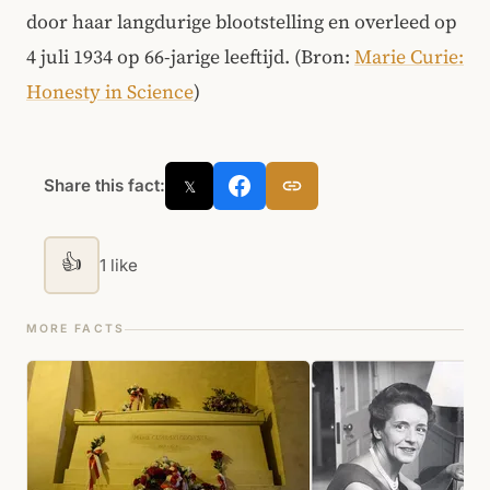
door haar langdurige blootstelling en overleed op
4 juli 1934 op 66-jarige leeftijd. (Bron:
Marie Curie:
Honesty in Science
)
Share this fact:
𝕏
👍
1 like
MORE FACTS