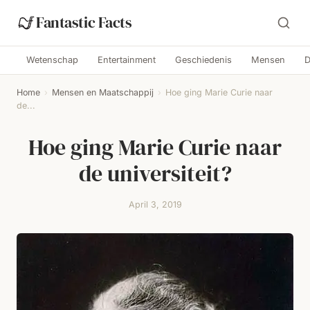
Fantastic Facts
Wetenschap
Entertainment
Geschiedenis
Mensen
D
Home
›
Mensen en Maatschappij
›
Hoe ging Marie Curie naar
de...
Hoe ging Marie Curie naar
de universiteit?
April 3, 2019