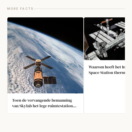
MORE FACTS
Waarom heeft het Inter
Space Station thermisch
nodig?
Toen de vervangende bemanning
van Skylab het lege ruimtestation
binnenkwam, ontdekten ze dat het
helemaal niet leeg was: er zaten drie
figuren binnen. Na nadere inspectie
bleek dat dit dummy's waren, in