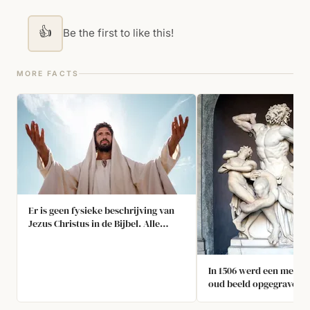
👍
Be the first to like this!
MORE FACTS
Er is geen fysieke beschrijving van
Jezus Christus in de Bijbel. Alle
huidige bewijzen en afbeeldingen
van zijn uiterlijk zijn gebaseerd op
culturele, politieke en theologische
In 1506 werd een meer d
contexten.
oud beeld opgegraven. 
hoofdpersoon, Laocoön
arm. De paus schreef ee