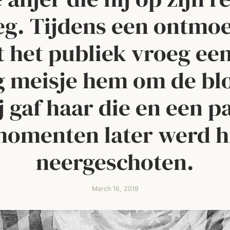
eg. Tijdens een ontmoe
 het publiek vroeg een
ig meisje hem om de bl
j gaf haar die en een p
omenten later werd h
neergeschoten.
March 16, 2019