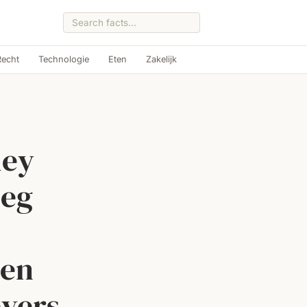
Recht
Technologie
Eten
Zakelijk
ley
oeg
een
evers