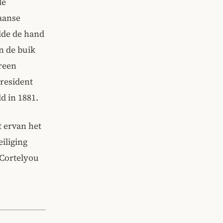
de
aanse
lde de hand
n de buik
green
resident
d in 1881.
 ervan het
iliging
 Cortelyou