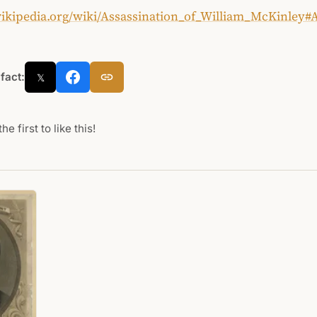
.wikipedia.org/wiki/Assassination_of_William_McKinley
 fact:
𝕏
he first to like this!