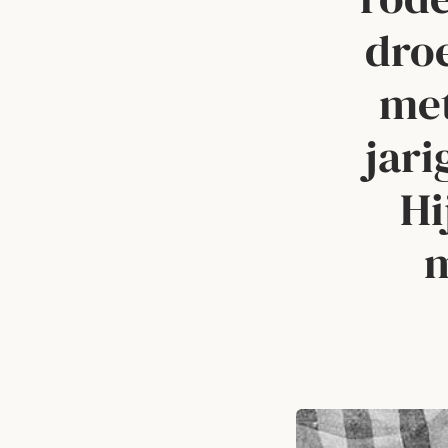
dro
met
jar
Hi
m