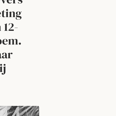
ting
 12-
oem.
aar
ij