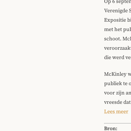
Op 6 septem
Verenigde 
Expositie b
met het pub
schoot. McK
veroorzaak
die werd ve
McKinley wa
publiek te
voor zijn a
vreesde da
Lees meer
Bron: