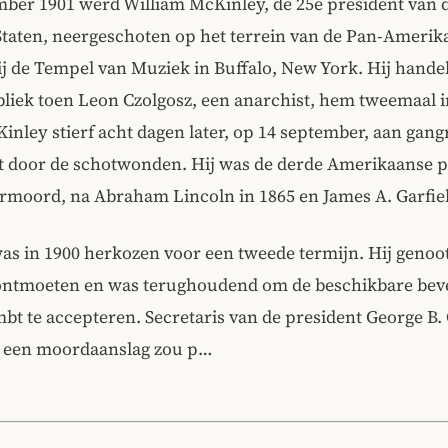
ber 1901 werd William McKinley, de 25e president van 
Staten, neergeschoten op het terrein van de Pan-Amerik
ij de Tempel van Muziek in Buffalo, New York. Hij hande
liek toen Leon Czolgosz, een anarchist, hem tweemaal i
inley stierf acht dagen later, op 14 september, aan gan
t door de schotwonden. Hij was de derde Amerikaanse p
rmoord, na Abraham Lincoln in 1865 en James A. Garfiel
s in 1900 herkozen voor een tweede termijn. Hij genoot
 ontmoeten en was terughoudend om de beschikbare beve
mbt te accepteren. Secretaris van de president George B.
t een moordaanslag zou p…