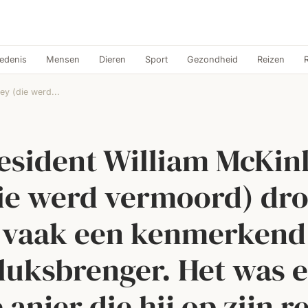
edenis
Mensen
Dieren
Sport
Gezondheid
Reizen
ey (die werd...
esident William McKin
ie werd vermoord) dr
vaak een kenmerkend
luksbrenger. Het was 
 anjer die hij op zijn r