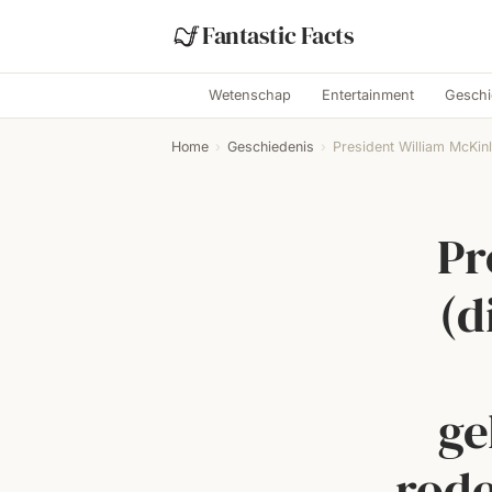
Fantastic Facts
Wetenschap
Entertainment
Geschi
Home
›
Geschiedenis
›
President William McKinl
Pr
(d
ge
rode