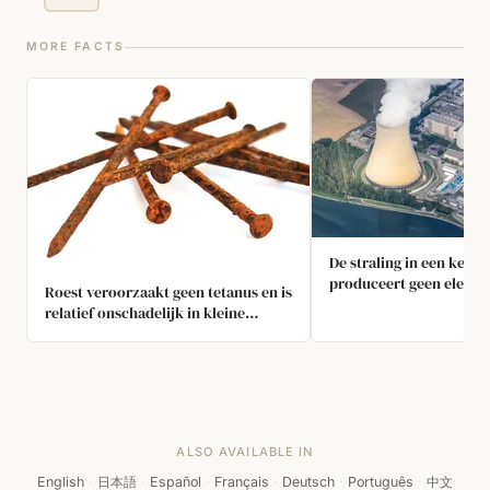
MORE FACTS
De straling in een kernc
produceert geen elektric
Roest veroorzaakt geen tetanus en is
verwarmt water tot sto
relatief onschadelijk in kleine
turbine laat draaien die 
hoeveelheden
opwekt.
ALSO AVAILABLE IN
English
·
日本語
·
Español
·
Français
·
Deutsch
·
Português
·
中文