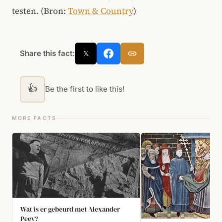
testen. (Bron:
Town & Country
)
Share this fact:
𝕏
👍
Be the first to like this!
MORE FACTS
Wat is er gebeurd met Alexander
Peev?