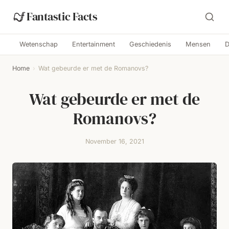
Fantastic Facts
Wetenschap
Entertainment
Geschiedenis
Mensen
D
Home
›
Wat gebeurde er met de Romanovs?
Wat gebeurde er met de
Romanovs?
November 16, 2021