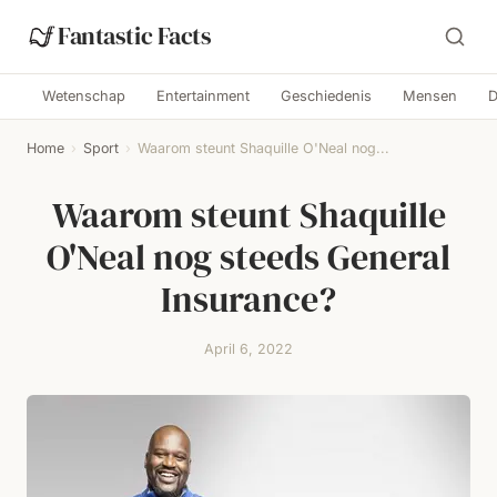
Fantastic Facts
Wetenschap
Entertainment
Geschiedenis
Mensen
D
Home
›
Sport
›
Waarom steunt Shaquille O'Neal nog...
Waarom steunt Shaquille
O'Neal nog steeds General
Insurance?
April 6, 2022