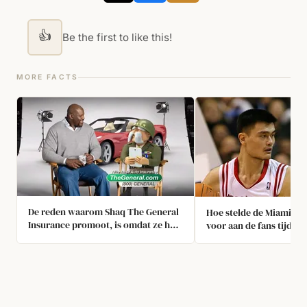
👍
Be the first to like this!
MORE FACTS
De reden waarom Shaq The General
Hoe stelde de Miami He
Insurance promoot, is omdat ze hem
voor aan de fans tijdens
verzekerden toen hij een arme
wedstrijd?
tiener was aan LSU, terwijl niemand
anders dat zou doen. Hij is sindsdien
trouw gebleven aan hen.