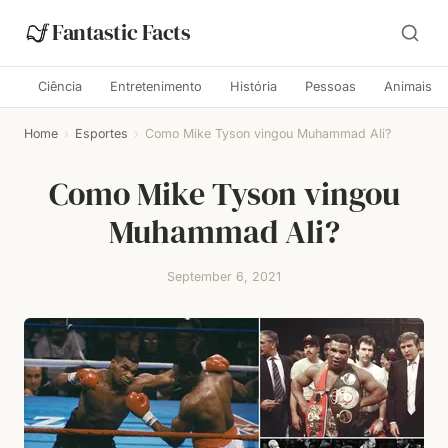
Fantastic Facts
Ciência
Entretenimento
História
Pessoas
Animais
Home
›
Esportes
›
Como Mike Tyson vingou Muhammad Ali?
Como Mike Tyson vingou
Muhammad Ali?
September 6, 2021