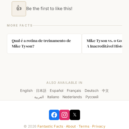
👍
Be the first to like this!
MORE FACTS
Qual é a rotina de treinamento de
Mike Tyson vs. o Gorila
Mike Tyson?
A Inacreditável História
ALSO AVAILABLE IN
English
·
日本語
·
Español
·
Français
·
Deutsch
·
中文
·
العربية
·
Italiano
·
Nederlands
·
Русский
𝕏
© 2026
Fantastic Facts
·
About
·
Terms
·
Privacy