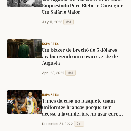
Emprestado Para Blefar e Conseguir
Um Salário Maior
👍
1
July 11, 2026
ESPORTES
Um blazer de brechó de 5 dólares
acabou sendo um casaco verde de
Augusta
👍
1
April 28, 2026
ESPORTES
Times da casa no basquete usam
uniformes brancos porque têm
acesso a lavanderias. Ao usar cores
escuras, o time visitante conseguiu
👍
1
December 31, 2022
esconder manchas.