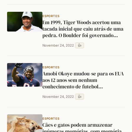
ESPORTES
Em 1999, Tiger Woods acertou uma
tacada inicial que caiu atrás de uma
pedra. O Boulder foi governado
como um impedimento frouxo, o
👍
November 24, 2022
que significava que poderia ser
movido. Depois que a obstrução foi
removida, Woods atirou em um
passarinho.
ESPORTES
Amobi Okoye mudou-se para os EUA
aos 12 anos sem nenhum
conhecimento de futebol
americano. Ele recusou Harvard
👍
November 24, 2022
para jogar em Louisville e se tornou
o jogador mais jovem da história da
NCAA e da NFL.
ESPORTES
Cães e gatos podem armazenar
inúmeras memórias, com memória