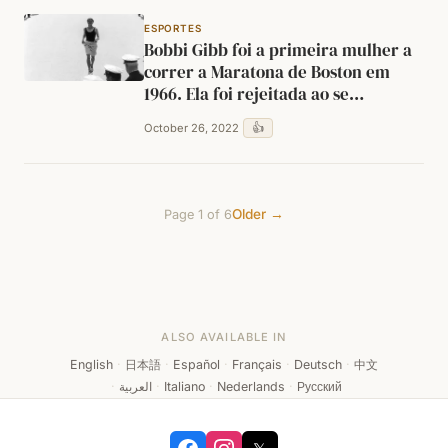
ESPORTES
Bobbi Gibb foi a primeira mulher a
correr a Maratona de Boston em
1966. Ela foi rejeitada ao se
inscrever porque se acreditava que
👍
October 26, 2022
as mulheres eram fisiologicamente
incapazes de completar uma
maratona.
Older →
Page 1 of 6
ALSO AVAILABLE IN
English
·
日本語
·
Español
·
Français
·
Deutsch
·
中文
·
العربية
·
Italiano
·
Nederlands
·
Русский