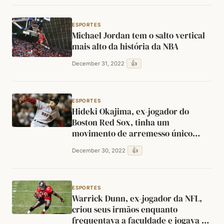
ESPORTES
Michael Jordan tem o salto vertical
mais alto da história da NBA
👍
December 31, 2022
ESPORTES
Hideki Okajima, ex-jogador do
Boston Red Sox, tinha um
movimento de arremesso único
inspirado em um personagem do
👍
December 30, 2022
mangá "Ace!" de Yoishi Takashi
ESPORTES
Warrick Dunn, ex-jogador da NFL,
criou seus irmãos enquanto
frequentava a faculdade e jogava na