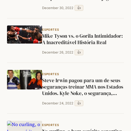
NFL, depois que sua mãe, policial,
👍
December 30, 2022
foi morta a tiros. Ele encontrou o
homem que foi condenado por
matar sua mãe e o perdoou.
ESPORTES
Mike Tyson vs. o Gorila Intimidador:
A Inacreditável História Real
👍
December 26, 2022
ESPORTES
Steve Irwin pagou para um de seus
seguranças treinar MMA nos Estados
Unidos. Kyle Noke, o segurança,
acabou lutando no UFC.
👍
December 24, 2022
ESPORTES