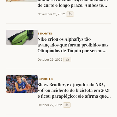
de curto e longo prazo. Ambos têm
excelente memória de longo prazo.
👍
November 19, 2022
ESPORTES
Nike criou os Alphaflys tão
avançados que foram proibidos nas
Olimpíadas de Tóquio por serem
considerados dopagem tecnológica.
👍
October 29, 2022
ESPORTES
Shaw Bradley, ex-jogador da NBA,
sofreu acidente de bicicleta em 2021
e ficou paraplégico; ele afirma que
sua altura dificultou a recuperação.
👍
October 27, 2022