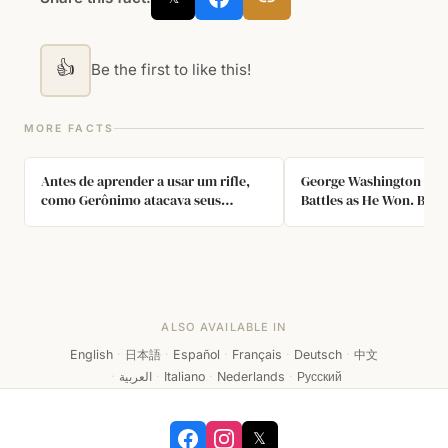
👍
Be the first to like this!
MORE FACTS
Antes de aprender a usar um rifle,
George Washington Los
como Gerônimo atacava seus
Battles as He Won. But,
inimigos?
Master of the Tactical R
Accepted Tactical Defea
Working Towards the St
Victory.
ALSO AVAILABLE IN
English
·
日本語
·
Español
·
Français
·
Deutsch
·
中文
·
العربية
·
Italiano
·
Nederlands
·
Русский
𝕏